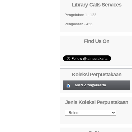
Library Calls Services
Pengolahan 1 - 123
Pengadaan - 456
Find Us On
Koleksi Perpustakaan
MAN 2 Yogyakarta
Koleksi Baru (Cover)
01
Jenis Koleksi Perpustakaan
Daftar Koleksi Baru (Tgl.Input)
02
Daftar Koleksi (Pengarang)
03
Daftar Koleksi (Judul)
04