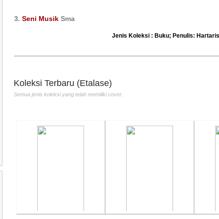
3.
Seni Musik
Sma
Jenis Koleksi : Buku; Penulis: Hartari
Tata Boga Industri
The Power Of
Pend
Penulis :Bartono PH
Entrepreneurial
Ola
Penerbit :Andi
Penulis :Aribowo
Penu
Th.Terbit :2010
Prijosaksono
Pene
Penerbit :Gramedia
dan 
Koleksi Terbaru (Etalase)
Th.Terbit :
Kem
Semua jenis koleksi yang telah memiliki cover.
Th.T