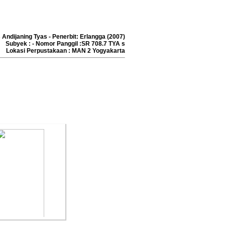
s Andijaning Tyas - Penerbit: Erlangga (2007)
idikan Jasmani
Subyek : - Nomor Panggil :SR 708.7 TYA s
Lokasi Perpustakaan : MAN 2 Yogyakarta
hraga Dan
lis :Sumaryoto
rbit :Pusat Kurikulum
Perbukuan, Balitbang,
dikbud
erbit :2014