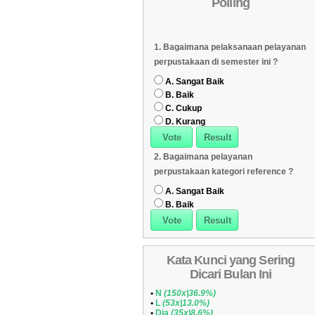
Polling
Daftar Koleksi (Subyek)
05
Daftar Koleksi Banyak
06
1. Bagaimana pelaksanaan pelayanan
Dipinjam
Daftar Koleksi (Klasifikasi/ddc)
07
perpustakaan di semester ini ?
Daftar Koleksi (Peruntukan)
08
A. Sangat Baik
B. Baik
C. Cukup
D. Kurang
2. Bagaimana pelayanan
perpustakaan kategori reference ?
A. Sangat Baik
B. Baik
Kata Kunci yang Sering
Dicari Bulan Ini
•
N
(150x|36.9%)
•
L
(53x|13.0%)
•
Dia
(35x|8.6%)