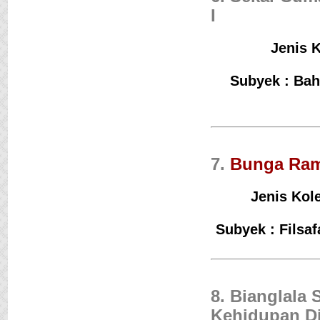
I
Jenis K
Subyek : Bah
7.
Bunga Ram
Jenis Kol
Subyek : Filsa
8. Bianglala 
Kehidupan Di