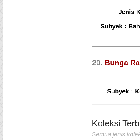
Jenis K
Subyek : Bah
20.
Bunga Ra
Subyek : K
Jejak Langkah
Penulis :Pramudya An
Toer
Koleksi Terb
Penerbit :Lentera Dip
Th.Terbit :2012
Semua jenis kolek