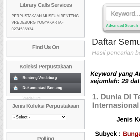
Library Calls Services
PERPUSTAKAAN MUSEUM BENTENG
VREDEBURG YOGYAKARTA -
Advanced Search
0274586934
Daftar Semu
Find Us On
Hasil pencarian 
Koleksi Perpustakaan
Keyword yang A
Benteng Vredeburg
sejumlah: 29 dat
Koleksi Baru (Cover)
Dokumentasi Benteng
01
1. Dunia Di 
Vredeburg
Koleksi Baru (Cover)
01
Daftar Koleksi Baru (Tgl.Input)
02
Internasional
Jenis Koleksi Perpustakaan
Daftar Koleksi Baru (Tgl.Input)
02
Daftar Koleksi (Pengarang)
03
Jenis K
Daftar Koleksi (Pengarang)
03
Daftar Koleksi (Judul)
04
Daftar Koleksi (Judul)
04
Daftar Koleksi (Subyek)
05
Subyek :
Bung
Polling
Daftar Koleksi (Subyek)
05
Daftar Koleksi Banyak
06