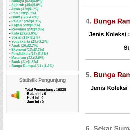
•
Budaya
(52x|8.6%)
•
Sejarah
(35x|5.8%)
•
Jawa
(31x|5.1%)
•
Pan
(30x|5.0%)
•
Islam
(28x|4.6%)
4.
Bunga Ram
•
Pelajar
(26x|4.3%)
•
Kajian
(24x|4.0%)
•
Revolusi
(24x|4.0%)
Jenis Koleksi 
•
Kota
(23x|3.8%)
•
Sosial
(19x|3.2%)
•
Yogyakarta
(19x|3.2%)
•
Anak
(16x|2.7%)
Su
•
Ekonomi
(13x|2.2%)
•
Pendidikan
(13x|2.2%)
•
Mataram
(12x|2.0%)
•
Book
(11x|1.8%)
•
Bunga Rampai
(11x|1.8%)
5.
Bunga Ram
Statistik Pengunjung
Jenis Koleksi 
Total Pengunjung : 16839
- Bulan Ini :
0
- Hari Ini :
0
- Jam Ini :
0
6. Sekar Sum