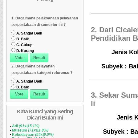
Dipinjam
Daftar Koleksi Banyak
06
Daftar Koleksi (Klasifikasi/ddc)
07
1. Bagaimana pelaksanaan pelayanan
Dipinjam
Daftar Koleksi (Klasifikasi/ddc)
07
Daftar Koleksi (Peruntukan)
08
perpustakaan di semester ini ?
2. Dari Cica
Daftar Koleksi (Peruntukan)
08
A. Sangat Baik
Pendidikan 
B. Baik
C. Cukup
D. Kurang
Jenis Kol
Subyek : Bah
2. Bagaimana pelayanan
perpustakaan kategori reference ?
A. Sangat Baik
B. Baik
3. Sekar Sum
Ii
Kata Kunci yang Sering
Jenis K
Dicari Bulan Ini
•
Adi
(91x|15.1%)
•
Museum
(71x|11.8%)
Subyek : Ba
•
Kebudayaan
(54x|9.0%)