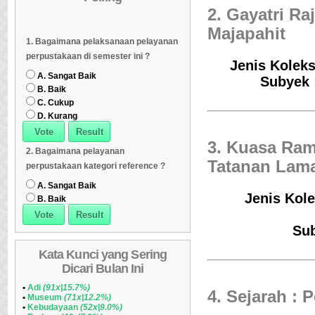
2. Gayatri Ra
Dipinjam
Daftar Koleksi Banyak
06
Daftar Koleksi (Klasifikasi/ddc)
07
Majapahit
1. Bagaimana pelaksanaan pelayanan
Dipinjam
Daftar Koleksi (Klasifikasi/ddc)
07
Daftar Koleksi (Peruntukan)
08
perpustakaan di semester ini ?
Jenis Koleks
Daftar Koleksi (Peruntukan)
08
A. Sangat Baik
Subyek 
B. Baik
C. Cukup
D. Kurang
3. Kuasa Ram
2. Bagaimana pelayanan
Tatanan Lama 
perpustakaan kategori reference ?
A. Sangat Baik
Jenis Kole
B. Baik
Su
Kata Kunci yang Sering
Dicari Bulan Ini
•
Adi
(91x|15.7%)
4. Sejarah : P
•
Museum
(71x|12.2%)
•
Kebudayaan
(52x|9.0%)