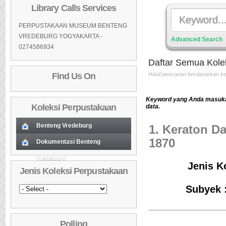
Library Calls Services
PERPUSTAKAAN MUSEUM BENTENG
VREDEBURG YOGYAKARTA -
Advanced Search
0274586934
Daftar Semua Kole
Find Us On
Hasil pencarian berdasarkan 
Keyword yang Anda masukan
Koleksi Perpustakaan
data.
Benteng Vredeburg
1. Keraton D
1870
Koleksi Baru (Cover)
Dokumentasi Benteng
01
Vredeburg
Koleksi Baru (Cover)
01
Daftar Koleksi Baru (Tgl.Input)
02
Jenis K
Jenis Koleksi Perpustakaan
Daftar Koleksi Baru (Tgl.Input)
02
Daftar Koleksi (Pengarang)
03
Subyek 
Daftar Koleksi (Pengarang)
03
Daftar Koleksi (Judul)
04
Daftar Koleksi (Judul)
04
Daftar Koleksi (Subyek)
05
Polling
Daftar Koleksi (Subyek)
05
Daftar Koleksi Banyak
06