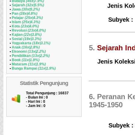
•
Budaya
(46x|7.9%)
Jenis Kol
•
Sejarah
(32x|5.5%)
•
Jawa
(30x|5.2%)
•
Pan
(28x|4.8%)
•
Pelajar
(25x|4.3%)
Subyek :
•
Islam
(25x|4.3%)
•
Kota
(23x|4.0%)
•
Revolusi
(23x|4.0%)
•
Kajian
(22x|3.8%)
•
Sosial
(19x|3.3%)
•
Yogyakarta
(18x|3.1%)
5.
Sejarah In
•
Anak
(16x|2.8%)
•
Ekonomi
(13x|2.2%)
•
Pendidikan
(13x|2.2%)
•
Book
(11x|1.9%)
Jenis Koleks
•
Mataram
(11x|1.9%)
•
Bunga Rampai
(11x|1.9%)
Statistik Pengunjung
Total Pengunjung : 16837
6. Peranan K
- Bulan Ini :
0
- Hari Ini :
0
1945-1950
- Jam Ini :
0
Subyek 