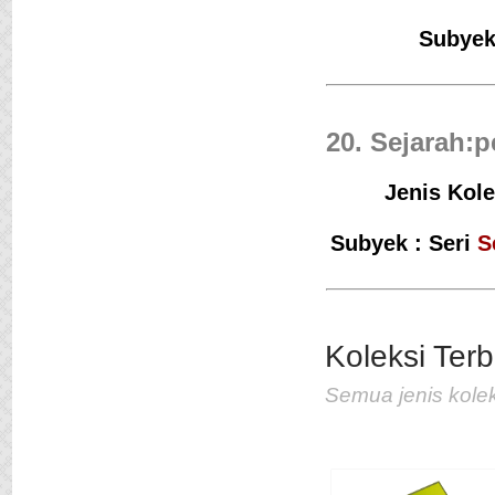
Subyek
20. Sejarah:p
Jenis Kole
Subyek : Seri
S
Jejak Langkah
Penulis :Pramudya An
Toer
Koleksi Terb
Penerbit :Lentera Dip
Th.Terbit :2012
Semua jenis kolek