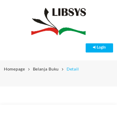
LogIn
HOME
PENDAFTARAN
Homepage
Belanja Buku
Detail
PRODUK & LAYANAN
NEWS
LibSys Online
Belanja Buku
KERJASAMA
Pengetahuan