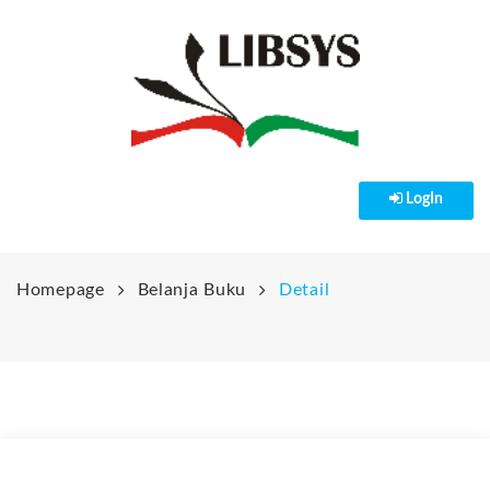
LogIn
HOME
PENDAFTARAN
Homepage
Belanja Buku
Detail
PRODUK & LAYANAN
NEWS
LibSys Online
Belanja Buku
KERJASAMA
Pengetahuan