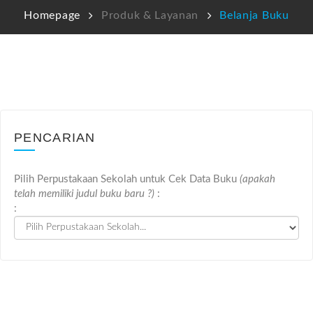
Homepage
Produk & Layanan
Belanja Buku
News
Perpustakaan
Penerbit
Testimoni
PENCARIAN
Pilih Perpustakaan Sekolah untuk Cek Data Buku
(apakah
telah memiliki judul buku baru ?)
:
: