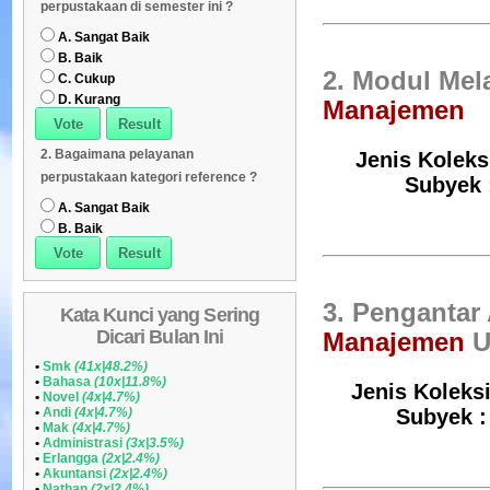
perpustakaan di semester ini ?
Daftar Koleksi (Peruntukan)
08
A. Sangat Baik
B. Baik
2. Modul Mel
C. Cukup
D. Kurang
Manajemen
2. Bagaimana pelayanan
Jenis Koleksi
perpustakaan kategori reference ?
Subyek :
A. Sangat Baik
B. Baik
3. Pengantar
Kata Kunci yang Sering
Dicari Bulan Ini
Manajemen
U
•
Smk
(41x|48.2%)
•
Bahasa
(10x|11.8%)
Jenis Koleksi
•
Novel
(4x|4.7%)
•
Andi
(4x|4.7%)
Subyek : 
•
Mak
(4x|4.7%)
•
Administrasi
(3x|3.5%)
•
Erlangga
(2x|2.4%)
•
Akuntansi
(2x|2.4%)
•
Nathan
(2x|2.4%)