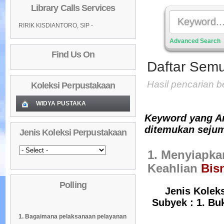
Library Calls Services
RIRIK KISDIANTORO, SIP -
Advanced Search
Find Us On
Daftar Semu
Hasil pencarian 
Koleksi Perpustakaan
WIDYA PUSTAKA
Keyword yang A
Koleksi Baru (Cover)
01
ditemukan sejum
Jenis Koleksi Perpustakaan
Daftar Koleksi Baru (Tgl.Input)
02
1. Menyiapka
Daftar Koleksi (Pengarang)
03
Keahlian
Bis
Daftar Koleksi (Judul)
04
Polling
Daftar Koleksi (Subyek)
05
Jenis Koleks
Subyek : 1. Buk
Daftar Koleksi Banyak
06
1. Bagaimana pelaksanaan pelayanan
Dipinjam
Daftar Koleksi (Klasifikasi/ddc)
07