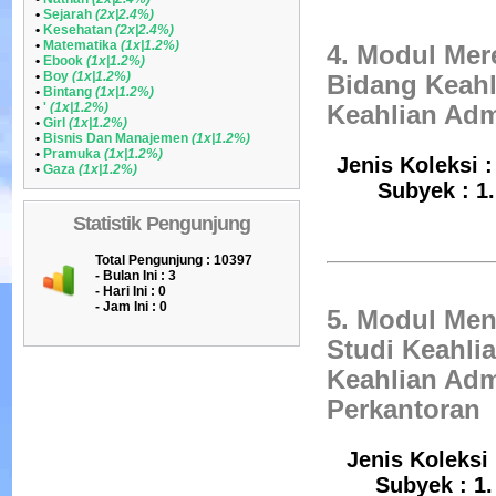
•
Sejarah
(2x|2.4%)
•
Kesehatan
(2x|2.4%)
•
Matematika
(1x|1.2%)
4. Modul Mer
•
Ebook
(1x|1.2%)
•
Boy
(1x|1.2%)
Bidang Keah
•
Bintang
(1x|1.2%)
•
'
(1x|1.2%)
Keahlian Adm
•
Girl
(1x|1.2%)
•
Bisnis Dan Manajemen
(1x|1.2%)
•
Pramuka
(1x|1.2%)
Jenis Koleksi :
•
Gaza
(1x|1.2%)
Subyek : 1
Statistik Pengunjung
Total Pengunjung : 10397
- Bulan Ini :
3
- Hari Ini :
0
- Jam Ini :
0
5. Modul Men
Studi Keahli
Keahlian Adm
Perkantoran
Jenis Koleksi 
Subyek : 1.