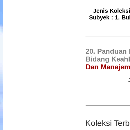
Jenis Koleksi
Subyek : 1. Bu
20. Panduan 
Bidang Keahli
Dan Manaje
Menyingkap Rahasia I
Fotografi
Penulis :Scott Kelby
Koleksi Terb
Penerbit :PT SERAMB
SEMESTA