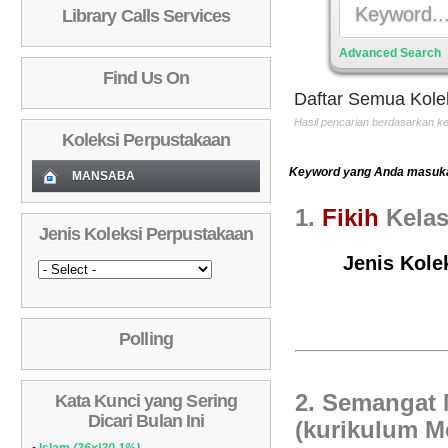
Library Calls Services
Advanced Search
Find Us On
Daftar Semua Kole
Hasil pencarian berdasarkan 
Koleksi Perpustakaan
Keyword yang Anda masukan 
MANSABA
Koleksi Baru (Cover)
01
1.
Fikih
Kelas
Jenis Koleksi Perpustakaan
Daftar Koleksi Baru (Tgl.Input)
02
Jenis Kolek
Daftar Koleksi (Pengarang)
03
Daftar Koleksi (Judul)
04
Polling
Daftar Koleksi (Subyek)
05
Daftar Koleksi Banyak
06
2. Semangat
Kata Kunci yang Sering
Dipinjam
Daftar Koleksi (Klasifikasi/ddc)
07
Dicari Bulan Ini
(kurikulum M
Daftar Koleksi (Peruntukan)
08