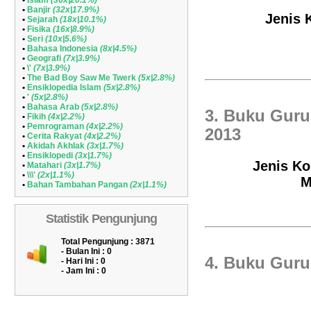
•
Islam
(36x|20.1%)
•
Banjir
(32x|17.9%)
Jenis K
•
Sejarah
(18x|10.1%)
•
Fisika
(16x|8.9%)
•
Seri
(10x|5.6%)
•
Bahasa Indonesia
(8x|4.5%)
•
Geografi
(7x|3.9%)
•
\'
(7x|3.9%)
•
The Bad Boy Saw Me Twerk
(5x|2.8%)
•
Ensiklopedia Islam
(5x|2.8%)
•
'
(5x|2.8%)
•
Bahasa Arab
(5x|2.8%)
3. Buku Gur
•
Fikih
(4x|2.2%)
•
Pemrograman
(4x|2.2%)
2013
•
Cerita Rakyat
(4x|2.2%)
•
Akidah Akhlak
(3x|1.7%)
•
Ensiklopedi
(3x|1.7%)
Jenis Ko
•
Matahari
(3x|1.7%)
•
\\\'
(2x|1.1%)
M
•
Bahan Tambahan Pangan
(2x|1.1%)
Statistik Pengunjung
Total Pengunjung : 3871
- Bulan Ini :
0
4. Buku Gur
- Hari Ini :
0
- Jam Ini :
0