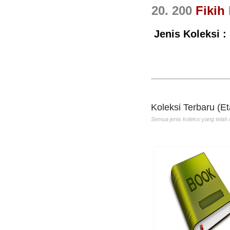
20. 200
Fikih
Jenis Koleksi :
Ayat-ayat Sukses
Penulis :ABDULLAH
HADRAMI
Penerbit :PRO-U MED
Th.Terbit :2016
Koleksi Terbaru (Et
Semua jenis koleksi yang telah 