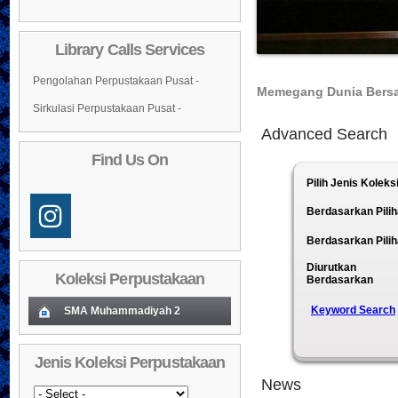
Library Calls Services
Pengolahan Perpustakaan Pusat -
Memegang Dunia Bers
Sirkulasi Perpustakaan Pusat -
Advanced Search
Find Us On
Pilih Jenis Koleks
Berdasarkan Pilih
Berdasarkan Pilih
Diurutkan
Koleksi Perpustakaan
Berdasarkan
Keyword Search
SMA Muhammadiyah 2
Koleksi Baru (Cover)
01
Jenis Koleksi Perpustakaan
Daftar Koleksi Baru (Tgl.Input)
02
Quran Mapping - Tafsi
News
Penulis :Nur Fajri Ro
03