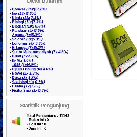
Dicari Bulan Ini
•
Bahasa
(26x|17.2%)
•
Ipa
(13x|8.6%)
•
Kimia
(11x|7.3%)
•
Biologi
(11x|7.3%)
•
Biografi
(10x|6.6%)
•
Panduan
(9x|6.0%)
•
Agama
(8x|5.3%)
•
Sejarah
(8x|5.3%)
•
Longman
(8x|5.3%)
•
Erlangga
(8x|5.3%)
•
Suara Muhammadiyah
(7x|4.6%)
•
Bumi
(7x|4.6%)
•
Ily
(6x|4.0%)
•
1985
(6x|4.0%)
•
Djaka Lodang
(6x|4.0%)
•
Novel
(2x|1.3%)
•
Desa
(2x|1.3%)
•
Sosiologi
(1x|0.7%)
•
Usaha
(1x|0.7%)
•
Fisika Sma
(1x|0.7%)
Statistik Pengunjung
Total Pengunjung : 11148
- Bulan Ini :
0
- Hari Ini :
0
- Jam Ini :
0