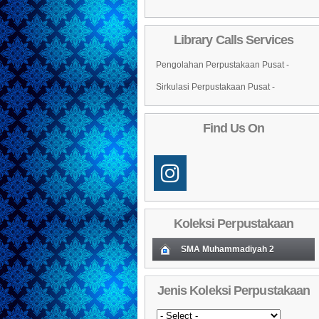
Library Calls Services
Pengolahan Perpustakaan Pusat -
Sirkulasi Perpustakaan Pusat -
Find Us On
Koleksi Perpustakaan
SMA Muhammadiyah 2
Koleksi Baru (Cover)
01
Jenis Koleksi Perpustakaan
Daftar Koleksi Baru (Tgl.Input)
02
03