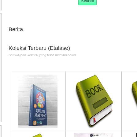
Quran Mapping - Tafsir
Merenda pelangi cinta
Mali
Penulis :Nur Fajri Romadhon
Penulis :Ali Imron El Shirazy
Penu
Berita
Penerbit :Aqwam
Penerbit :Semesta
Pene
Th.Terbit :2024
Th.Terbit :2014
cipt
Th.T
Koleksi Terbaru (Etalase)
Semua jenis koleksi yang telah memiliki cover.
The Clave Band
Rise : Cerita tentang
The 
Penulis :Chitra savitri
Penulis :Retno Sumirat
Penu
Penerbit :Noura books
Penerbit :Azyan mitra media
Pene
Th.Terbit :2013
Th.Terbit :2026
Th.T