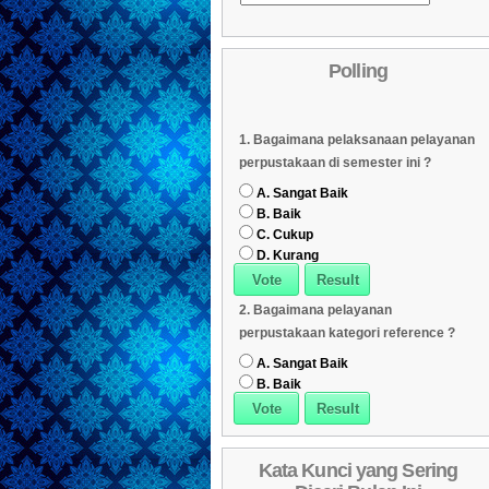
Daftar Koleksi (Pengarang)
Daftar Koleksi (Judul)
04
Polling
Daftar Koleksi (Subyek)
05
Daftar Koleksi Banyak
06
1. Bagaimana pelaksanaan pelayanan
Dipinjam
Daftar Koleksi (Klasifikasi/ddc)
07
perpustakaan di semester ini ?
Daftar Koleksi (Peruntukan)
08
A. Sangat Baik
B. Baik
C. Cukup
D. Kurang
2. Bagaimana pelayanan
perpustakaan kategori reference ?
A. Sangat Baik
B. Baik
Kata Kunci yang Sering