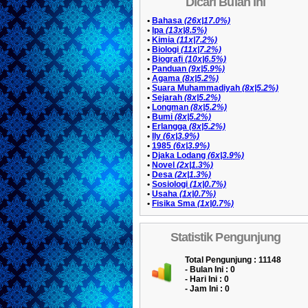
Dicari Bulan Ini
•
Bahasa
(26x|17.0%)
•
Ipa
(13x|8.5%)
•
Kimia
(11x|7.2%)
•
Biologi
(11x|7.2%)
•
Biografi
(10x|6.5%)
•
Panduan
(9x|5.9%)
•
Agama
(8x|5.2%)
•
Suara Muhammadiyah
(8x|5.2%)
•
Sejarah
(8x|5.2%)
•
Longman
(8x|5.2%)
•
Bumi
(8x|5.2%)
•
Erlangga
(8x|5.2%)
•
Ily
(6x|3.9%)
•
1985
(6x|3.9%)
•
Djaka Lodang
(6x|3.9%)
•
Novel
(2x|1.3%)
•
Desa
(2x|1.3%)
•
Sosiologi
(1x|0.7%)
•
Usaha
(1x|0.7%)
•
Fisika Sma
(1x|0.7%)
Statistik Pengunjung
Total Pengunjung : 11148
- Bulan Ini :
0
- Hari Ini :
0
- Jam Ini :
0