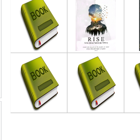
Ayo Melesat ke Surga!
Promosi Kesehatan
Und
Penulis :Kholid Abu Syadi
Pendidikan Kesehatan
Dan
Penerbit :WIP
Penulis :Induniasih
Penu
Th.Terbit :
Penerbit :Pustaka Baru Press
Pene
Th.Terbit :2023
Th.T