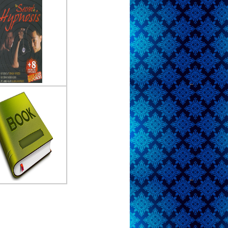
ang-Undang Perumahan
 Kawasan
lis :Pustaka Yustisia
rbit :Pustaka Yustisia
erbit :2011