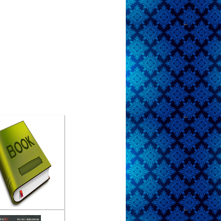
oboro at midnight
lis :Skysphire
rbit :PT. Bukune kreatif
a
erbit :2023
secret of hypnosis
lis :Setia Rusli
rbit :penebar plus+
erbit :2009