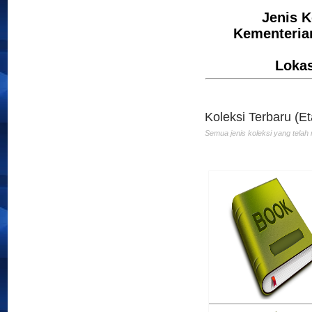
Jenis K
Kementerian
Atlas Indonesia dan D
Loka
Penulis :Chalid Latif
Penerbit :Pembina
Th.Terbit :1997
Koleksi Terbaru (Et
Semua jenis koleksi yang telah 
Meraih Cita-Cita
Penulis :Anink
Penerbit :Puspa Popul
Th.Terbit :2011