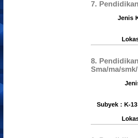
7. Pendidika
Jenis 
Loka
8. Pendidika
Sma/ma/smk/
Jeni
Subyek : K-1
Loka