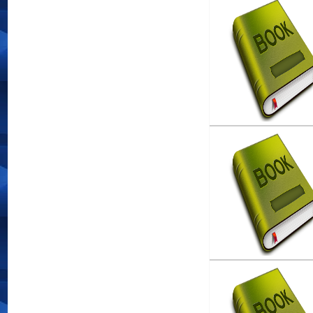
Memahami Sosiologi
SMA/MA Kelas
Penulis :E. Juhana Wi
Penerbit :Armico
Th.Terbit :2007
Penilaian dalam Kuri
2013
Penulis :Sunarti
Penerbit :C.V. ANDI
Th.Terbit :2014