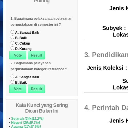
Polling
Daftar Koleksi (Subyek)
05
Jenis 
Daftar Koleksi Banyak
06
1. Bagaimana pelaksanaan pelayanan
Dipinjam
Daftar Koleksi (Klasifikasi/ddc)
07
perpustakaan di semester ini ?
Subyek : 
Daftar Koleksi (Peruntukan)
08
A. Sangat Baik
Loka
B. Baik
C. Cukup
D. Kurang
3. Pendidika
2. Bagaimana pelayanan
Jenis Koleksi 
perpustakaan kategori reference ?
A. Sangat Baik
S
B. Baik
Loka
Kata Kunci yang Sering
4. Perintah 
Dicari Bulan Ini
•
Sejarah
(24x|11.2%)
Jenis 
•
Negeri
(20x|9.3%)
•
Agama
(17x|7.9%)