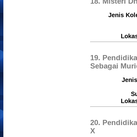
18. Misteri D
Jenis Kol
Loka
19. Pendidik
Sebagai Muri
Jenis
S
Loka
20. Pendidik
X