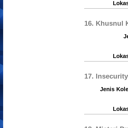
Loka
16. Khusnul 
J
Loka
17. Insecurit
Jenis Kole
Loka