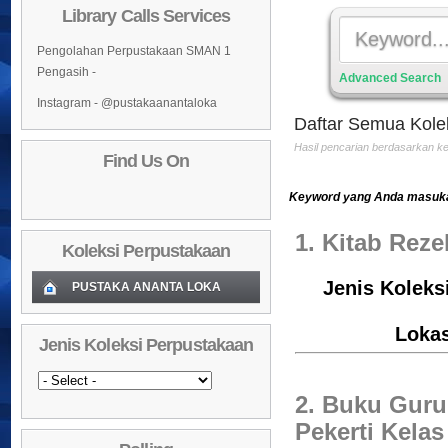
Library Calls Services
Pengolahan Perpustakaan SMAN 1
Pengasih -
Advanced Search
Instagram - @pustakaanantaloka
Daftar Semua Kole
Hasil pencarian berdasarkan 
Find Us On
Keyword yang Anda masukan
1. Kitab Reze
Koleksi Perpustakaan
Jenis Koleksi
PUSTAKA ANANTA LOKA
Koleksi Baru (Cover)
01
Loka
Jenis Koleksi Perpustakaan
Daftar Koleksi Baru (Tgl.Input)
02
Daftar Koleksi (Pengarang)
03
2. Buku Guru
Daftar Koleksi (Judul)
04
Pekerti Kelas