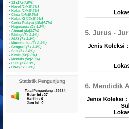
•
12
(17x|7.9%)
•
Novel
(14x|6.5%)
•
Kelas
(14x|6.5%)
Loka
•
Cinta
(14x|6.5%)
•
Kelas Xi
(13x|6.0%)
•
Cerita Rakyat
(10x|4.7%)
•
Nagasasra
(9x|4.2%)
•
Ahmad
(8x|3.7%)
5. Jurus - Ju
•
Biologi
(7x|3.3%)
•
2023
(7x|3.3%)
•
Matematika
(7x|3.3%)
Jenis Koleksi 
•
Geografi
(7x|3.3%)
•
Seni
(6x|2.8%)
•
Kimia
(6x|2.8%)
•
Menulis
(5x|2.3%)
•
Puisi
(5x|2.3%)
Loka
•
How
(5x|2.3%)
Statistik Pengunjung
6. Mendidik 
Total Pengunjung : 29234
- Bulan Ini : 27
Jenis Koleksi :
- Hari Ini : 0
- Jam Ini : 0
Su
Loka