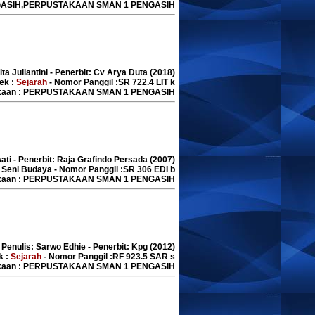
ASIH,PERPUSTAKAAN SMAN 1 PENGASIH
ita Juliantini - Penerbit: Cv Arya Duta (2018)
ek :
Sejarah
- Nomor Panggil :SR 722.4 LIT k
akaan : PERPUSTAKAAN SMAN 1 PENGASIH
ati - Penerbit: Raja Grafindo Persada (2007)
 Seni Budaya - Nomor Panggil :SR 306 EDI b
akaan : PERPUSTAKAAN SMAN 1 PENGASIH
 Penulis: Sarwo Edhie - Penerbit: Kpg (2012)
k :
Sejarah
- Nomor Panggil :RF 923.5 SAR s
akaan : PERPUSTAKAAN SMAN 1 PENGASIH