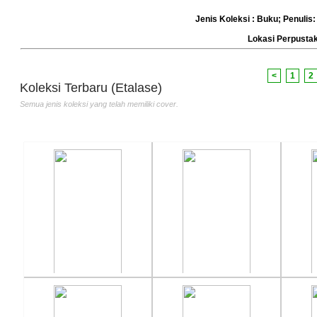
Jenis Koleksi : Buku; Penulis:
Atlas Indonesia dan Dunia
Mendidik Anak Secara Bijak
Raha
Lokasi Perpust
Penulis :Chalid Latif
Penulis :M. Arief Hakim
Jera
Penerbit :Pembina
Penerbit :Marja
Penu
Th.Terbit :1997
Th.Terbit :2016
Pene
<
1
2
Th.T
Koleksi Terbaru (Etalase)
Semua jenis koleksi yang telah memiliki cover.
Meraih Cita-Cita
KUN..... FAYAKUN
Khas
Penulis :Anink
Penulis :Andi Bombang
Penu
Penerbit :Puspa Populer
Penerbit :DIVA Press
Pen
Th.Terbit :2011
Th.Terbit :2008
JAT
Th.T
Memahami Sosiologi
Sosiologi XI untuk SMA/MA
Eko
SMA/MA Kelas
Penulis :Siti Ngadiati
Penu