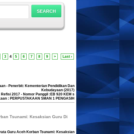
3
4
5
6
7
8
9
>
Last ›
aan - Penerbit: Kementerian Pendidikan Dan
Kebudayaan (2017)
i Refisi 2017 - Nomor Panggil :EB 920 KEM s
akaan : PERPUSTAKAAN SMAN 1 PENGASIH
orban Tsunami: Kesaksian Guru Di
 Nyata Guru Aceh Korban Tsunami: Kesaksian