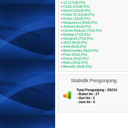
•
12
(17x|8.5%)
•
Cinta
(13x|6.5%)
•
Novel
(12x|6.0%)
•
Kelas Xi
(12x|6.0%)
•
Kelas
(11x|5.5%)
•
Nagasasra
(9x|4.5%)
•
Ahmad
(8x|4.0%)
•
Cerita Rakyat
(7x|3.5%)
•
Biologi
(7x|3.5%)
•
Geografi
(7x|3.5%)
•
2023
(6x|3.0%)
•
Seni
(6x|3.0%)
•
Matematika
(6x|3.0%)
•
Puisi
(5x|2.5%)
•
Kimia
(5x|2.5%)
•
Buku
(5x|2.5%)
•
Menulis
(4x|2.0%)
Statistik Pengunjung
Total Pengunjung : 29234
- Bulan Ini : 27
- Hari Ini : 2
- Jam Ini : 0