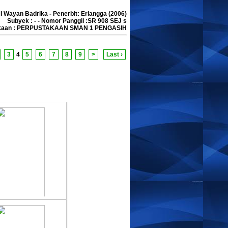
 I Wayan Badrika - Penerbit: Erlangga (2006)
sia Terbebas Dari
Subyek : - - Nomor Panggil :SR 908 SEJ s
akaan : PERPUSTAKAAN SMAN 1 PENGASIH
wat
lis :Caca
rbit :Rama Edukasitama
3
4
5
6
7
8
9
>
Last ›
erbit :2017
anah Geografi 1
lis :Sugiyanto
erbit :PT WANGSA
RA LESTARI
erbit :2007
nomi Untuk SMA dan
lis :Heni Mulyani