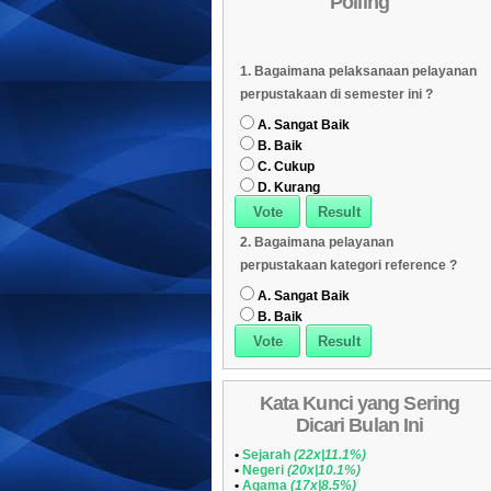
Polling
Daftar Koleksi (Subyek)
05
Daftar Koleksi Banyak
06
1. Bagaimana pelaksanaan pelayanan
Dipinjam
Daftar Koleksi (Klasifikasi/ddc)
07
perpustakaan di semester ini ?
Daftar Koleksi (Peruntukan)
08
A. Sangat Baik
B. Baik
C. Cukup
D. Kurang
2. Bagaimana pelayanan
perpustakaan kategori reference ?
A. Sangat Baik
B. Baik
Kata Kunci yang Sering
Dicari Bulan Ini
•
Sejarah
(22x|11.1%)
•
Negeri
(20x|10.1%)
•
Agama
(17x|8.5%)