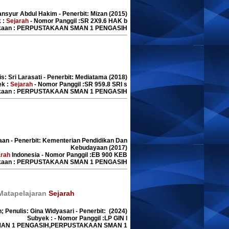
ansyur Abdul Hakim - Penerbit: Mizan (2015)
 :
Sejarah
- Nomor Panggil :SR 2X9.6 HAK b
akaan : PERPUSTAKAAN SMAN 1 PENGASIH
is: Sri Larasati - Penerbit: Mediatama (2018)
ek :
Sejarah
- Nomor Panggil :SR 959.8 SRI s
akaan : PERPUSTAKAAN SMAN 1 PENGASIH
aan - Penerbit: Kementerian Pendidikan Dan
Kebudayaan (2017)
arah
Indonesia - Nomor Panggil :EB 900 KEB
akaan : PERPUSTAKAAN SMAN 1 PENGASIH
 Matapelajaran
Sejarah
n; Penulis: Gina Widyasari - Penerbit: (2024)
Subyek : - Nomor Panggil :LP GIN l
SMAN 1 PENGASIH,PERPUSTAKAAN SMAN 1