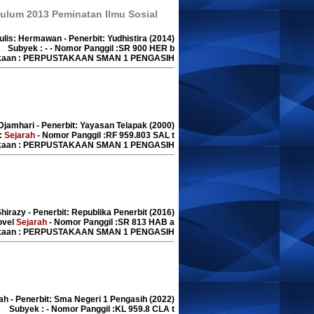
ulum 2013 Peminatan Ilmu Sosial
ulis: Hermawan - Penerbit: Yudhistira (2014)
Subyek : - - Nomor Panggil :SR 900 HER b
akaan : PERPUSTAKAAN SMAN 1 PENGASIH
 Djamhari - Penerbit: Yayasan Telapak (2000)
:
Sejarah
- Nomor Panggil :RF 959.803 SAL t
akaan : PERPUSTAKAAN SMAN 1 PENGASIH
hirazy - Penerbit: Republika Penerbit (2016)
ovel
Sejarah
- Nomor Panggil :SR 813 HAB a
akaan : PERPUSTAKAAN SMAN 1 PENGASIH
lah - Penerbit: Sma Negeri 1 Pengasih (2022)
Subyek : - Nomor Panggil :KL 959.8 CLA t