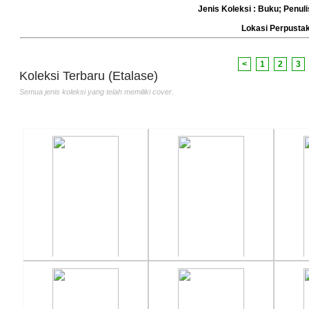
Jenis Koleksi : Buku; Penuli
Atlas Indonesia dan Dunia
Mendidik Anak Secara Bijak
Raha
Lokasi Perpust
Penulis :Chalid Latif
Penulis :M. Arief Hakim
Jera
Penerbit :Pembina
Penerbit :Marja
Penu
Th.Terbit :1997
Th.Terbit :2016
Pene
<
1
2
3
Th.T
Koleksi Terbaru (Etalase)
Semua jenis koleksi yang telah memiliki cover.
Meraih Cita-Cita
KUN..... FAYAKUN
Khas
Penulis :Anink
Penulis :Andi Bombang
Penu
Penerbit :Puspa Populer
Penerbit :DIVA Press
Pen
Th.Terbit :2011
Th.Terbit :2008
JAT
Th.T
Memahami Sosiologi
Sosiologi XI untuk SMA/MA
Eko
SMA/MA Kelas
Penulis :Siti Ngadiati
Penu