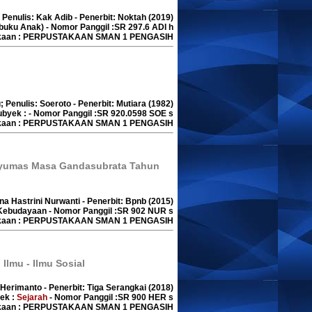
 Penulis: Kak Adib - Penerbit: Noktah (2019)
buku Anak) - Nomor Panggil :SR 297.6 ADI h
akaan : PERPUSTAKAAN SMAN 1 PENGASIH
; Penulis: Soeroto - Penerbit: Mutiara (1982)
ubyek : - Nomor Panggil :SR 920.0598 SOE s
akaan : PERPUSTAKAAN SMAN 1 PENGASIH
yumas Masa Gandasubrata Tahun
ina Hastrini Nurwanti - Penerbit: Bpnb (2015)
ebudayaan - Nomor Panggil :SR 902 NUR s
akaan : PERPUSTAKAAN SMAN 1 PENGASIH
Ilmu - Ilmu Sosial
 Herimanto - Penerbit: Tiga Serangkai (2018)
ek :
Sejarah
- Nomor Panggil :SR 900 HER s
akaan : PERPUSTAKAAN SMAN 1 PENGASIH