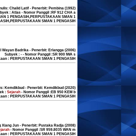
ulis: Chalid Latif - Penerbit: Pembina (1992)
byek : Atlas - Nomor Panggil :RF 912 CHA a
SMAN 1 PENGASIH,PERPUSTAKAAN SMAN 1
ASIH,PERPUSTAKAAN SMAN 1 PENGASIH
 I Wayan Badrika - Penerbit: Erlangga (2006)
Subyek : - - Nomor Panggil :SR 900 IWA s
akaan : PERPUSTAKAAN SMAN 1 PENGASIH
lis: Kemdikbud - Penerbit: Kemdikbud (2020)
ek :
Sejarah
- Nomor Panggil :EB 950 KEM b
akaan : PERPUSTAKAAN SMAN 1 PENGASIH
g Xiang Jun - Penerbit: Pustaka Radja (2008)
jarah
- Nomor Panggil :SR 959.8035 WAN m
akaan : PERPUSTAKAAN SMAN 1 PENGASIH