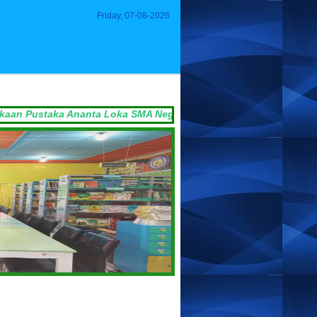
Friday, 07-08-2026
ka Ananta Loka SMA Negeri 1 Pengasih NPP: 3401071E1000002