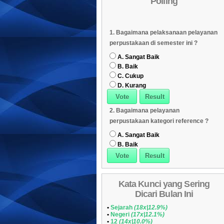
Polling
Daftar Koleksi (Subyek)
05
Daftar Koleksi Banyak
06
1. Bagaimana pelaksanaan pelayanan
Dipinjam
Daftar Koleksi (Klasifikasi/ddc)
07
perpustakaan di semester ini ?
Daftar Koleksi (Peruntukan)
08
A. Sangat Baik
B. Baik
C. Cukup
D. Kurang
2. Bagaimana pelayanan
perpustakaan kategori reference ?
A. Sangat Baik
B. Baik
Kata Kunci yang Sering
Dicari Bulan Ini
•
Sejarah
(18x|12.9%)
•
Negeri
(17x|12.1%)
•
12
(14x|10.0%)