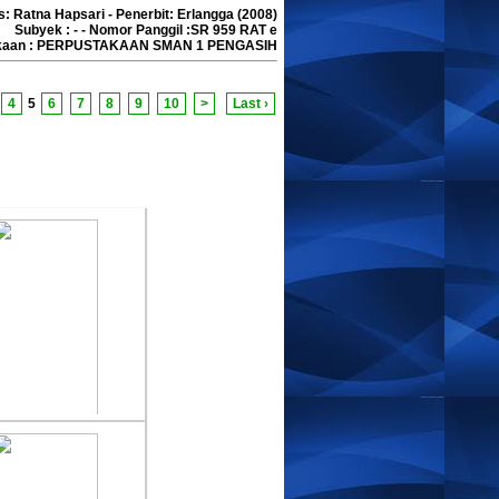
s: Ratna Hapsari - Penerbit: Erlangga (2008)
sia Terbebas Dari
Subyek : - - Nomor Panggil :SR 959 RAT e
akaan : PERPUSTAKAAN SMAN 1 PENGASIH
wat
lis :Caca
rbit :Rama Edukasitama
4
5
6
7
8
9
10
>
Last ›
erbit :2017
anah Geografi 1
lis :Sugiyanto
erbit :PT WANGSA
RA LESTARI
erbit :2007
nomi Untuk SMA dan
lis :Heni Mulyani