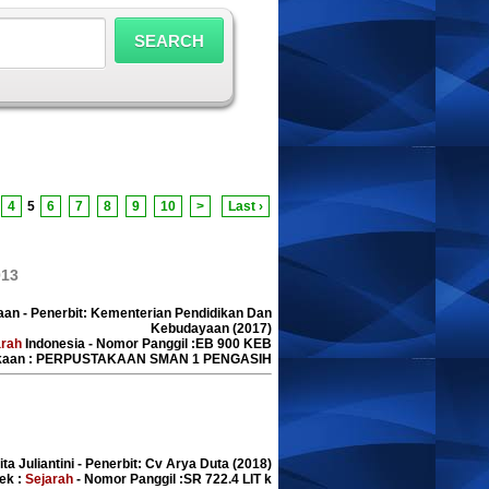
4
5
6
7
8
9
10
>
Last ›
013
aan - Penerbit: Kementerian Pendidikan Dan
Kebudayaan (2017)
arah
Indonesia - Nomor Panggil :EB 900 KEB
akaan : PERPUSTAKAAN SMAN 1 PENGASIH
ita Juliantini - Penerbit: Cv Arya Duta (2018)
ek :
Sejarah
- Nomor Panggil :SR 722.4 LIT k