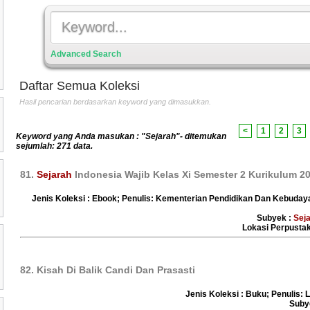
Advanced Search
Daftar Semua Koleksi
Hasil pencarian berdasarkan keyword yang dimasukkan.
<
1
2
3
Keyword yang Anda masukan : "Sejarah"- ditemukan
sejumlah: 271 data.
81.
Sejarah
Indonesia Wajib Kelas Xi Semester 2 Kurikulum 2
Jenis Koleksi : Ebook; Penulis: Kementerian Pendidikan Dan Kebuday
Subyek :
Sej
Lokasi Perpust
82. Kisah Di Balik Candi Dan Prasasti
Jenis Koleksi : Buku; Penulis: L
Suby