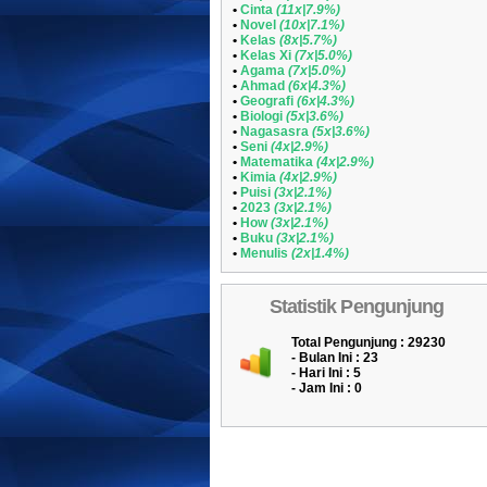
•
Cinta
(11x|7.9%)
•
Novel
(10x|7.1%)
•
Kelas
(8x|5.7%)
•
Kelas Xi
(7x|5.0%)
•
Agama
(7x|5.0%)
•
Ahmad
(6x|4.3%)
•
Geografi
(6x|4.3%)
•
Biologi
(5x|3.6%)
•
Nagasasra
(5x|3.6%)
•
Seni
(4x|2.9%)
•
Matematika
(4x|2.9%)
•
Kimia
(4x|2.9%)
•
Puisi
(3x|2.1%)
•
2023
(3x|2.1%)
•
How
(3x|2.1%)
•
Buku
(3x|2.1%)
•
Menulis
(2x|1.4%)
Statistik Pengunjung
Total Pengunjung : 29230
- Bulan Ini : 23
- Hari Ini : 5
- Jam Ini : 0