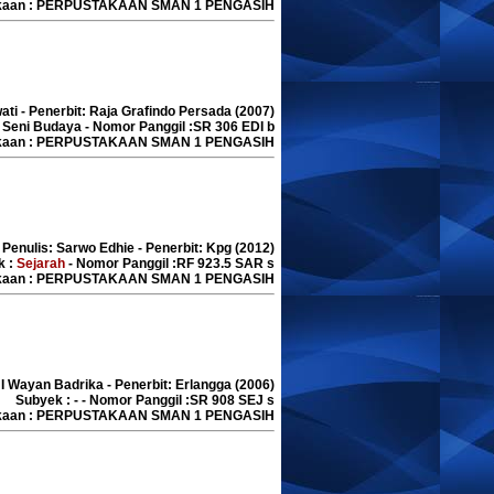
akaan : PERPUSTAKAAN SMAN 1 PENGASIH
ati - Penerbit: Raja Grafindo Persada (2007)
 Seni Budaya - Nomor Panggil :SR 306 EDI b
akaan : PERPUSTAKAAN SMAN 1 PENGASIH
 Penulis: Sarwo Edhie - Penerbit: Kpg (2012)
k :
Sejarah
- Nomor Panggil :RF 923.5 SAR s
akaan : PERPUSTAKAAN SMAN 1 PENGASIH
 I Wayan Badrika - Penerbit: Erlangga (2006)
Subyek : - - Nomor Panggil :SR 908 SEJ s
akaan : PERPUSTAKAAN SMAN 1 PENGASIH