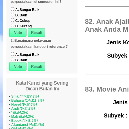
perpustakaan di semester ini ?
Daftar Koleksi (Peruntukan)
08
A. Sangat Baik
B. Baik
82. Anak Aja
C. Cukup
D. Kurang
Anak Anda M
2. Bagaimana pelayanan
Jenis Ko
perpustakaan kategori reference ?
Subyek 
A. Sangat Baik
B. Baik
Kata Kunci yang Sering
83. Movie An
Dicari Bulan Ini
•
Smk
(44x|37.3%)
•
Bahasa
(14x|11.9%)
Jenis
•
Novel
(9x|7.6%)
•
Andi
(5x|4.2%)
•
'
(5x|4.2%)
Subyek : 
•
Mak
(5x|4.2%)
•
Ebook
(4x|3.4%)
•
Akuntansi
(4x|3.4%)
•
Girl
(4x|3.4%)