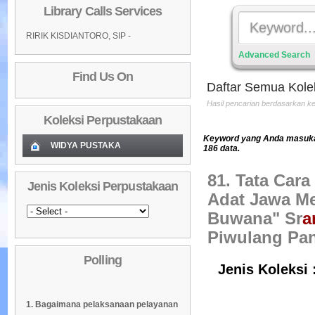
Library Calls Services
RIRIK KISDIANTORO, SIP -
Advanced Search
Find Us On
Daftar Semua Kole
Hasil pencarian berdasarkan 
Koleksi Perpustakaan
Keyword yang Anda masukan
WIDYA PUSTAKA
186 data.
Koleksi Baru (Cover)
01
81. Tata Car
Jenis Koleksi Perpustakaan
Daftar Koleksi Baru (Tgl.Input)
02
Adat Jawa M
Daftar Koleksi (Pengarang)
Buwana" Sr
a
03
Piwulang Pa
Daftar Koleksi (Judul)
04
Polling
Daftar Koleksi (Subyek)
05
Jenis Koleksi 
Daftar Koleksi Banyak
06
1. Bagaimana pelaksanaan pelayanan
Dipinjam
Daftar Koleksi (Klasifikasi/ddc)
07