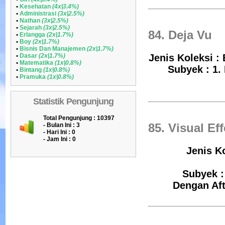
•
Kesehatan
(4x|3.4%)
•
Administrasi
(3x|2.5%)
•
Nathan
(3x|2.5%)
•
Sejarah
(3x|2.5%)
84. Deja Vu
•
Erlangga
(2x|1.7%)
•
Boy
(2x|1.7%)
•
Bisnis Dan Manajemen
(2x|1.7%)
•
Dasar
(2x|1.7%)
Jenis Koleksi :
•
Matematika
(1x|0.8%)
Subyek : 1. 
•
Bintang
(1x|0.8%)
•
Pramuka
(1x|0.8%)
Statistik Pengunjung
Total Pengunjung : 10397
- Bulan Ini :
3
85. Visual Ef
- Hari Ini :
0
- Jam Ini :
0
Jenis Ko
Subyek :
Dengan Aft