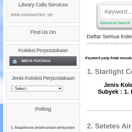
Library Calls Services
RIRIK KISDIANTORO, SIP -
Advanced Search
Find Us On
Daftar Semua Kole
Hasil pencarian berdasarkan 
Koleksi Perpustakaan
Keyword yang Anda masukan
WIDYA PUSTAKA
1. Starlight 
Koleksi Baru (Cover)
01
Jenis Koleksi Perpustakaan
Daftar Koleksi Baru (Tgl.Input)
02
Jenis Kole
Daftar Koleksi (Pengarang)
03
Subyek : 1. 
Daftar Koleksi (Judul)
04
Polling
Daftar Koleksi (Subyek)
05
Daftar Koleksi Banyak
06
2. Setetes Ai
1. Bagaimana pelaksanaan pelayanan
Dipinjam
Daftar Koleksi (Klasifikasi/ddc)
07