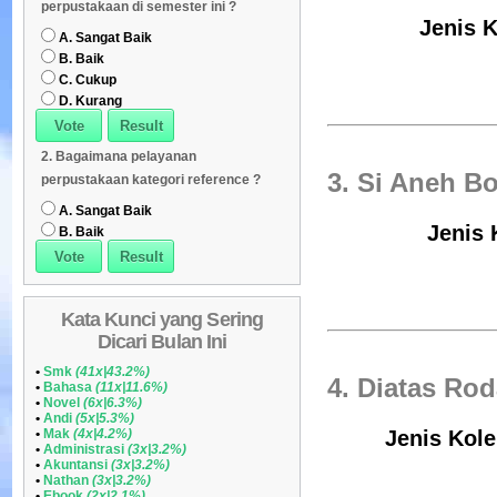
perpustakaan di semester ini ?
Jenis K
Daftar Koleksi (Peruntukan)
08
A. Sangat Baik
B. Baik
C. Cukup
D. Kurang
2. Bagaimana pelayanan
3. Si Aneh B
perpustakaan kategori reference ?
A. Sangat Baik
Jenis 
B. Baik
Kata Kunci yang Sering
Dicari Bulan Ini
•
Smk
(41x|43.2%)
4. Diatas Ro
•
Bahasa
(11x|11.6%)
•
Novel
(6x|6.3%)
•
Andi
(5x|5.3%)
•
Mak
(4x|4.2%)
Jenis Kole
•
Administrasi
(3x|3.2%)
•
Akuntansi
(3x|3.2%)
•
Nathan
(3x|3.2%)
•
Ebook
(2x|2.1%)