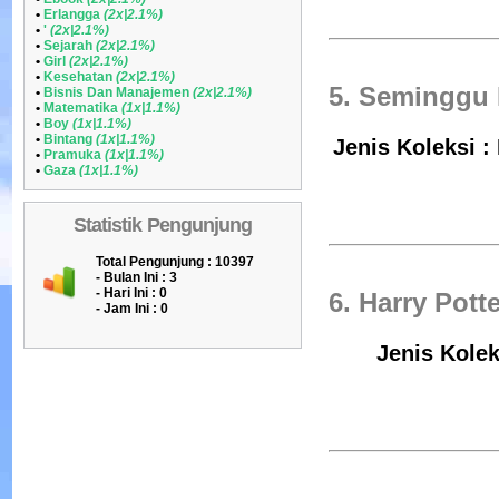
•
Erlangga
(2x|2.1%)
•
'
(2x|2.1%)
•
Sejarah
(2x|2.1%)
•
Girl
(2x|2.1%)
•
Kesehatan
(2x|2.1%)
5. Seminggu 
•
Bisnis Dan Manajemen
(2x|2.1%)
•
Matematika
(1x|1.1%)
•
Boy
(1x|1.1%)
•
Bintang
(1x|1.1%)
Jenis Koleksi :
•
Pramuka
(1x|1.1%)
•
Gaza
(1x|1.1%)
Statistik Pengunjung
Total Pengunjung : 10397
- Bulan Ini :
3
- Hari Ini :
0
6. Harry Pot
- Jam Ini :
0
Jenis Kolek