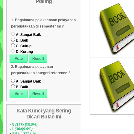
Polling
Daftar Koleksi (Subyek)
05
Seni Budaya Kelas XI
Daftar Koleksi Banyak
06
Penulis :Sem Conelyu
1. Bagaimana pelaksanaan pelayanan
Penerbit :Pusat Kurik
Dipinjam
Daftar Koleksi (Klasifikasi/ddc)
07
perpustakaan di semester ini ?
dan Perbukuan, Balitb
Daftar Koleksi (Peruntukan)
08
Kemdikbud
A. Sangat Baik
Th.Terbit :2014
B. Baik
C. Cukup
D. Kurang
2. Bagaimana pelayanan
perpustakaan kategori reference ?
A. Sangat Baik
B. Baik
Kata Kunci yang Sering
Dicari Bulan Ini
•
N
(138x|38.0%)
•
L
(36x|9.9%)
•
Dia
(33x|9.1%)