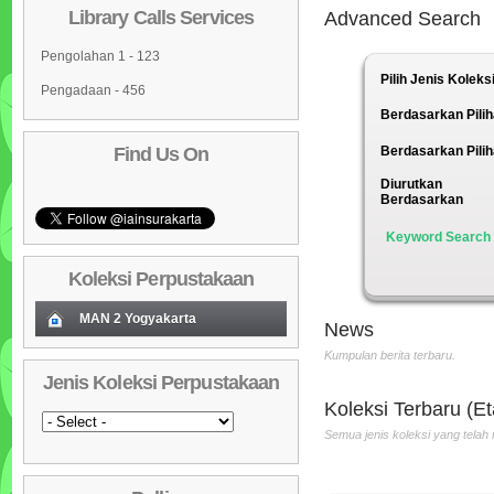
Library Calls Services
Advanced Search
Pengolahan 1 - 123
Pilih Jenis Koleks
Pengadaan - 456
Berdasarkan Pilih
Find Us On
Berdasarkan Pilih
Diurutkan
Berdasarkan
Keyword Search
Koleksi Perpustakaan
Tata Boga Industri
MAN 2 Yogyakarta
News
Penulis :Bartono PH
Koleksi Baru (Cover)
01
Kumpulan berita terbaru.
Penerbit :Andi
Jenis Koleksi Perpustakaan
Th.Terbit :2010
Daftar Koleksi Baru (Tgl.Input)
02
Koleksi Terbaru (Et
Daftar Koleksi (Pengarang)
03
Semua jenis koleksi yang telah 
Daftar Koleksi (Judul)
04