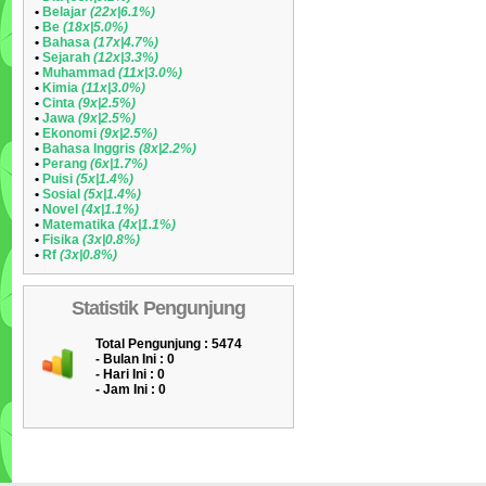
•
Belajar
(22x|6.1%)
•
Be
(18x|5.0%)
•
Bahasa
(17x|4.7%)
•
Sejarah
(12x|3.3%)
•
Muhammad
(11x|3.0%)
•
Kimia
(11x|3.0%)
•
Cinta
(9x|2.5%)
•
Jawa
(9x|2.5%)
•
Ekonomi
(9x|2.5%)
•
Bahasa Inggris
(8x|2.2%)
•
Perang
(6x|1.7%)
•
Puisi
(5x|1.4%)
•
Sosial
(5x|1.4%)
•
Novel
(4x|1.1%)
•
Matematika
(4x|1.1%)
•
Fisika
(3x|0.8%)
•
Rf
(3x|0.8%)
Statistik Pengunjung
Total Pengunjung : 5474
- Bulan Ini :
0
- Hari Ini :
0
- Jam Ini :
0