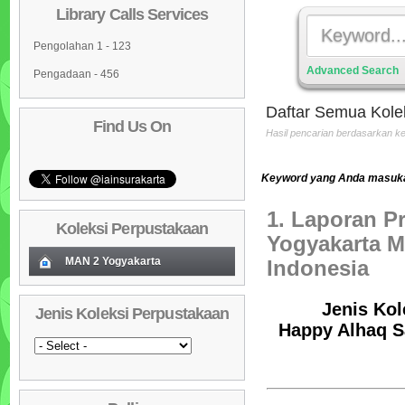
Library Calls Services
Pengolahan 1 - 123
Advanced Search
Pengadaan - 456
Daftar Semua Kole
Find Us On
Hasil pencarian berdasarkan 
Keyword yang Anda masuka
1. Laporan Pr
Koleksi Perpustakaan
Yogyakarta M
MAN 2 Yogyakarta
Indonesia
Koleksi Baru (Cover)
01
Jenis Kol
Jenis Koleksi Perpustakaan
Daftar Koleksi Baru (Tgl.Input)
02
Happy Alhaq Sa
Daftar Koleksi (Pengarang)
03
Daftar Koleksi (Judul)
04