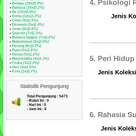
4. Psikologi
•
Belajar
(18x|5.9%)
•
Bahasa
(16x|5.2%)
•
Be
(15x|4.9%)
Jenis Ko
•
Kimia
(10x|3.3%)
•
Cinta
(9x|2.9%)
•
Ekonomi
(9x|2.9%)
•
Jawa
(8x|2.6%)
•
Sejarah
(7x|2.3%)
•
Bahasa Inggris
(7x|2.3%)
•
Muhammad
(6x|2.0%)
•
Perang
(6x|2.0%)
•
Puisi
(5x|1.6%)
•
Sosial
(5x|1.6%)
5. Peri Hidu
•
Matematika
(4x|1.3%)
•
Fisika
(3x|1.0%)
•
Geo
(3x|1.0%)
Jenis Koleksi
•
Ksm
(2x|0.7%)
Statistik Pengunjung
Total Pengunjung : 5473
- Bulan Ini :
0
- Hari Ini :
0
- Jam Ini :
0
6. Rahasia S
Jenis Kolek