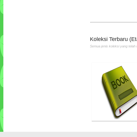
Tata Boga Industri
Penulis :Bartono PH
Penerbit :Andi
Th.Terbit :2010
Koleksi Terbaru (Et
Semua jenis koleksi yang telah 