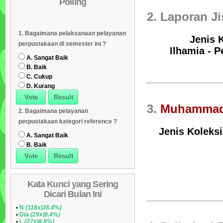
Polling
Daftar Koleksi (Subyek)
05
2. Laporan Ji
Daftar Koleksi Banyak
06
1. Bagaimana pelaksanaan pelayanan
Dipinjam
Daftar Koleksi (Klasifikasi/ddc)
07
Jenis K
perpustakaan di semester ini ?
Ilhamia - P
Daftar Koleksi (Peruntukan)
08
A. Sangat Baik
B. Baik
C. Cukup
D. Kurang
3.
Muhamma
2. Bagaimana pelayanan
perpustakaan kategori reference ?
Jenis Koleksi
A. Sangat Baik
B. Baik
Kata Kunci yang Sering
Dicari Bulan Ini
•
N
(118x|38.4%)
•
Dia
(29x|9.4%)
•
L
(27x|8.8%)