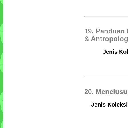
19. Panduan B
& Antropolog
Jenis Ko
20. Menelusur
Jenis Koleks
Tata Boga Industri
Penulis :Bartono PH