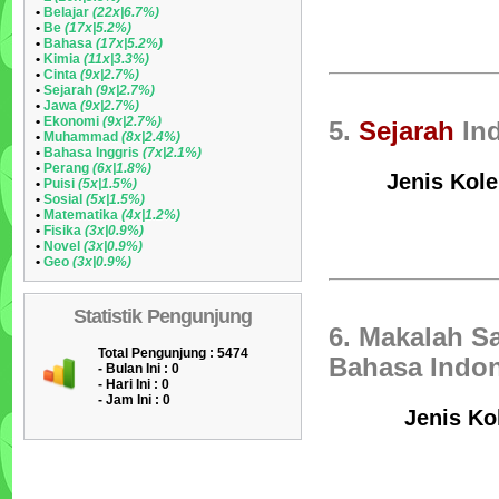
•
Belajar
(22x|6.7%)
•
Be
(17x|5.2%)
•
Bahasa
(17x|5.2%)
•
Kimia
(11x|3.3%)
•
Cinta
(9x|2.7%)
•
Sejarah
(9x|2.7%)
•
Jawa
(9x|2.7%)
•
Ekonomi
(9x|2.7%)
5.
Sejarah
Ind
•
Muhammad
(8x|2.4%)
•
Bahasa Inggris
(7x|2.1%)
•
Perang
(6x|1.8%)
Jenis Kole
•
Puisi
(5x|1.5%)
•
Sosial
(5x|1.5%)
•
Matematika
(4x|1.2%)
•
Fisika
(3x|0.9%)
•
Novel
(3x|0.9%)
•
Geo
(3x|0.9%)
Statistik Pengunjung
6. Makalah S
Total Pengunjung : 5474
Bahasa Indon
- Bulan Ini :
0
- Hari Ini :
0
- Jam Ini :
0
Jenis Ko