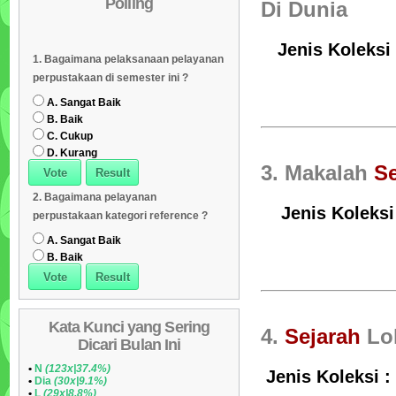
Polling
Daftar Koleksi (Subyek)
Di Dunia
05
Daftar Koleksi Banyak
06
Jenis Koleksi
1. Bagaimana pelaksanaan pelayanan
Dipinjam
Daftar Koleksi (Klasifikasi/ddc)
07
perpustakaan di semester ini ?
Daftar Koleksi (Peruntukan)
08
A. Sangat Baik
B. Baik
C. Cukup
D. Kurang
3. Makalah
Se
2. Bagaimana pelayanan
Jenis Koleks
perpustakaan kategori reference ?
A. Sangat Baik
B. Baik
Kata Kunci yang Sering
4.
Sejarah
Lok
Dicari Bulan Ini
•
N
(123x|37.4%)
Jenis Koleksi :
•
Dia
(30x|9.1%)
•
L
(29x|8.8%)