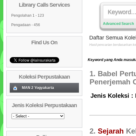
Library Calls Services
Pengolahan 1 - 123
Advanced Search
Pengadaan - 456
Daftar Semua Kole
Find Us On
Hasil pencarian berdasarkan 
Keyword yang Anda masukan
1. Babel Per
Koleksi Perpustakaan
Penerjemah 
MAN 2 Yogyakarta
Jenis Koleksi :
Koleksi Baru (Cover)
01
Jenis Koleksi Perpustakaan
Daftar Koleksi Baru (Tgl.Input)
02
Daftar Koleksi (Pengarang)
03
Daftar Koleksi (Judul)
04
2.
Sejarah
Ke