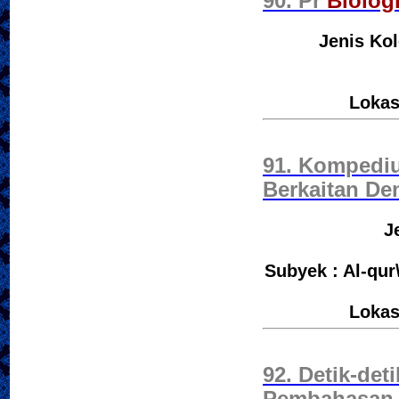
90. Pr
Biolog
Jenis Kol
Lokas
91. Kompediu
Berkaitan D
J
Subyek : Al-qur
Lokas
92. Detik-det