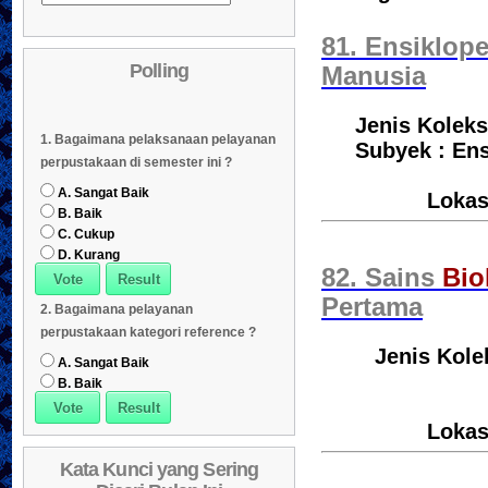
Daftar Koleksi (Pengarang)
Daftar Koleksi (Judul)
04
81. Ensiklope
Polling
Manusia
Daftar Koleksi (Subyek)
05
Daftar Koleksi Banyak
06
Jenis Koleks
1. Bagaimana pelaksanaan pelayanan
Dipinjam
Daftar Koleksi (Klasifikasi/ddc)
07
Subyek : Ens
perpustakaan di semester ini ?
Daftar Koleksi (Peruntukan)
08
A. Sangat Baik
Lokas
B. Baik
C. Cukup
D. Kurang
82. Sains
Bio
Pertama
2. Bagaimana pelayanan
perpustakaan kategori reference ?
Jenis Kole
A. Sangat Baik
B. Baik
Lokas
Kata Kunci yang Sering