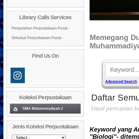
Library Calls Services
Pengolahan Perpustakaan Pusat -
Memegang Du
Sirkulasi Perpustakaan Pusat -
Muhammadiya
Find Us On
Advanced Search
Daftar Semu
Koleksi Perpustakaan
Hasil pencarian 
SMA Muhammadiyah 2
Koleksi Baru (Cover)
01
Jenis Koleksi Perpustakaan
Keyword yang A
Daftar Koleksi Baru (Tgl.Input)
02
"Biologi"- ditem
03