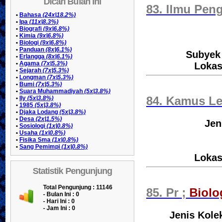
Dicari Bulan Ini
83. Ilmu Peng
•
Bahasa
(24x|18.2%)
•
Ipa
(11x|8.3%)
•
Biografi
(9x|6.8%)
•
Kimia
(9x|6.8%)
•
Biologi
(9x|6.8%)
•
Panduan
(8x|6.1%)
Subyek 
•
Erlangga
(8x|6.1%)
•
Agama
(7x|5.3%)
Lokas
•
Sejarah
(7x|5.3%)
•
Longman
(7x|5.3%)
•
Bumi
(7x|5.3%)
•
Suara Muhammadiyah
(5x|3.8%)
•
Ily
(5x|3.8%)
84. Kamus L
•
1985
(5x|3.8%)
•
Djaka Lodang
(5x|3.8%)
•
Desa
(2x|1.5%)
Jen
•
Sosiologi
(1x|0.8%)
•
Usaha
(1x|0.8%)
•
Fisika Sma
(1x|0.8%)
•
Sang Pemimpi
(1x|0.8%)
Lokas
Statistik Pengunjung
Total Pengunjung : 11146
85. Pr ;
Biolo
- Bulan Ini :
0
- Hari Ini :
0
- Jam Ini :
0
Jenis Kole