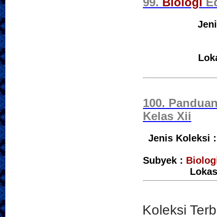
99.
Biologi
Ed
Jeni
Lok
100. Pandua
Kelas Xii
Jenis Koleksi 
Subyek :
Biolog
Lokas
Quran Mapping - Tafsi
Penulis :Nur Fajri Ro
Koleksi Ter
Penerbit :Aqwam