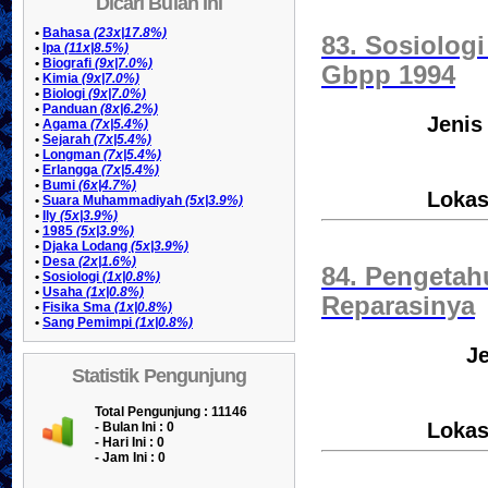
Dicari Bulan Ini
•
Bahasa
(23x|17.8%)
83. Sosiolog
•
Ipa
(11x|8.5%)
•
Biografi
(9x|7.0%)
Gbpp 1994
•
Kimia
(9x|7.0%)
•
Biologi
(9x|7.0%)
•
Panduan
(8x|6.2%)
Jenis
•
Agama
(7x|5.4%)
•
Sejarah
(7x|5.4%)
•
Longman
(7x|5.4%)
•
Erlangga
(7x|5.4%)
•
Bumi
(6x|4.7%)
Lokas
•
Suara Muhammadiyah
(5x|3.9%)
•
Ily
(5x|3.9%)
•
1985
(5x|3.9%)
•
Djaka Lodang
(5x|3.9%)
•
Desa
(2x|1.6%)
84. Pengetah
•
Sosiologi
(1x|0.8%)
•
Usaha
(1x|0.8%)
Reparasinya
•
Fisika Sma
(1x|0.8%)
•
Sang Pemimpi
(1x|0.8%)
Je
Statistik Pengunjung
Total Pengunjung : 11146
Lokas
- Bulan Ini :
0
- Hari Ini :
0
- Jam Ini :
0