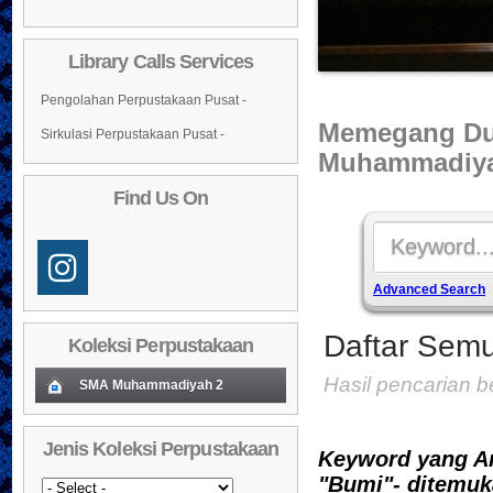
Library Calls Services
Pengolahan Perpustakaan Pusat -
Memegang Du
Sirkulasi Perpustakaan Pusat -
Muhammadiya
Find Us On
Advanced Search
Daftar Semu
Koleksi Perpustakaan
Hasil pencarian 
SMA Muhammadiyah 2
Koleksi Baru (Cover)
01
Jenis Koleksi Perpustakaan
Keyword yang A
Daftar Koleksi Baru (Tgl.Input)
02
"Bumi"- ditemuk
03