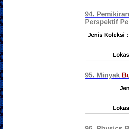
94. Pemikira
Perspektif P
Jenis Koleksi 
Lokas
95. Minyak
B
Jen
Lokas
96. Physics 