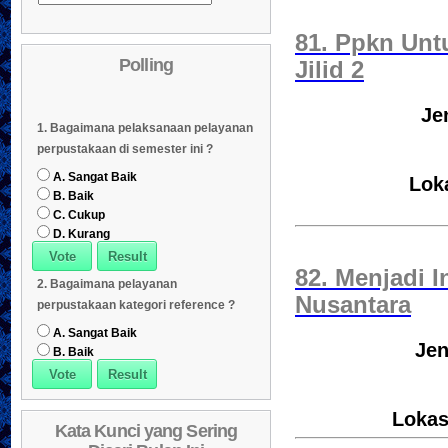
Daftar Koleksi (Pengarang)
Daftar Koleksi (Judul)
04
81. Ppkn Unt
Polling
Jilid 2
Daftar Koleksi (Subyek)
05
Daftar Koleksi Banyak
06
Je
1. Bagaimana pelaksanaan pelayanan
Dipinjam
Daftar Koleksi (Klasifikasi/ddc)
07
perpustakaan di semester ini ?
Daftar Koleksi (Peruntukan)
08
A. Sangat Baik
Lok
B. Baik
C. Cukup
D. Kurang
82. Menjadi 
2. Bagaimana pelayanan
Nusantara
perpustakaan kategori reference ?
A. Sangat Baik
Jen
B. Baik
Lokas
Kata Kunci yang Sering