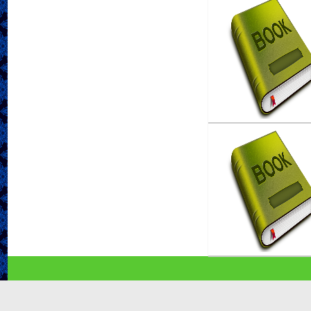
Ayo Melesat ke Surga!
Penulis :Kholid Abu S
Penerbit :WIP
Th.Terbit :