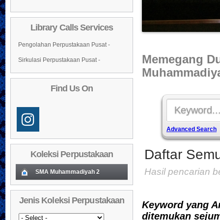
Library Calls Services
Pengolahan Perpustakaan Pusat -
Memegang Du
Sirkulasi Perpustakaan Pusat -
Muhammadiya
Find Us On
Advanced Search
Daftar Semu
Koleksi Perpustakaan
Hasil pencarian 
SMA Muhammadiyah 2
Koleksi Baru (Cover)
01
Jenis Koleksi Perpustakaan
Keyword yang An
Daftar Koleksi Baru (Tgl.Input)
02
ditemukan sejum
03