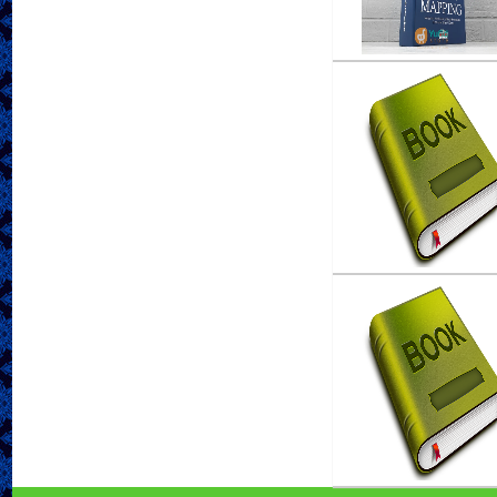
Ayo Melesat ke Surga!
Penulis :Kholid Abu S
Penerbit :WIP
Th.Terbit :