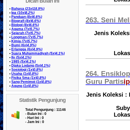
Dicari Bulan Ini
•
Bahasa
(23x|18.9%)
•
Ipa
(10x|8.2%)
•
Panduan
(8x|6.6%)
263. Seni Mel
•
Biografi
(8x|6.6%)
•
Biologi
(8x|6.6%)
•
Agama
(7x|5.7%)
Jenis Koleks
•
Sejarah
(7x|5.7%)
•
Longman
(7x|5.7%)
•
Kimia
(7x|5.7%)
•
Bumi
(6x|4.9%)
•
Erlangga
(6x|4.9%)
Lokas
•
Suara Muhammadiyah
(5x|4.1%)
•
Ily
(5x|4.1%)
•
1985
(5x|4.1%)
•
Djaka Lodang
(5x|4.1%)
•
Sosiologi
(1x|0.8%)
264. Ensiklo
•
Usaha
(1x|0.8%)
•
Fisika Sma
(1x|0.8%)
Guru Partis
i
•
Sang Pemimpi
(1x|0.8%)
•
Agung
(1x|0.8%)
Jenis Koleksi :
Statistik Pengunjung
Suby
Total Pengunjung : 11146
Lokas
- Bulan Ini :
0
- Hari Ini :
0
- Jam Ini :
0