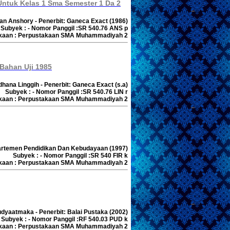
Untuk Kelas 1 Sma Semester 1 Da 2
rfan Anshory - Penerbit: Ganeca Exact (1986)
Subyek : - Nomor Panggil :SR 540.76 ANS p
akaan : Perpustakaan SMA Muhammadiyah 2
Bahan Uji 1985
dhana Linggih - Penerbit: Ganeca Exact (s.a)
Subyek : - Nomor Panggil :SR 540.76 LIN r
akaan : Perpustakaan SMA Muhammadiyah 2
epartemen Pendidikan Dan Kebudayaan (1997)
Subyek : - Nomor Panggil :SR 540 FIR k
akaan : Perpustakaan SMA Muhammadiyah 2
udyaatmaka - Penerbit: Balai Pustaka (2002)
Subyek : - Nomor Panggil :RF 540.03 PUD k
akaan : Perpustakaan SMA Muhammadiyah 2