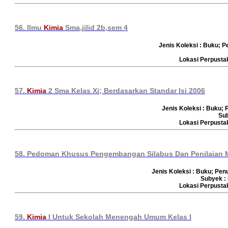
56. Ilmu
Kimia
Sma,jilid 2b,sem 4
Jenis Koleksi : Buku; Pen
Lokasi Perpust
57.
Kimia
2 Sma Kelas Xi; Berdasarkan Standar Isi 2006
Jenis Koleksi : Buku; 
Su
Lokasi Perpust
58. Pedoman Khusus Pengembangan Silabus Dan Penilaian M
Jenis Koleksi : Buku; Pen
Subyek :
Lokasi Perpust
59.
Kimia
I Untuk Sekolah Menengah Umum Kelas I