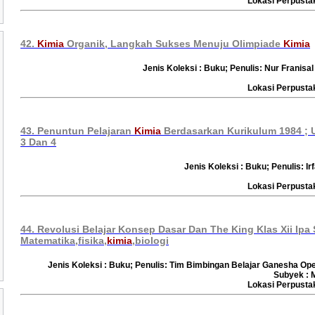
Lokasi Perpust
42.
Kimia
Organik, Langkah Sukses Menuju Olimpiade
Kimia
Jenis Koleksi : Buku; Penulis: Nur Franisa
Lokasi Perpust
43. Penuntun Pelajaran
Kimia
Berdasarkan Kurikulum 1984 ; Un
3 Dan 4
Jenis Koleksi : Buku; Penulis: I
Lokasi Perpust
44. Revolusi Belajar Konsep Dasar Dan The King Klas Xii Ipa
Matematika,fisika,
kimia
,biologi
Jenis Koleksi : Buku; Penulis: Tim Bimbingan Belajar Ganesha Ope
Subyek : 
Lokasi Perpust