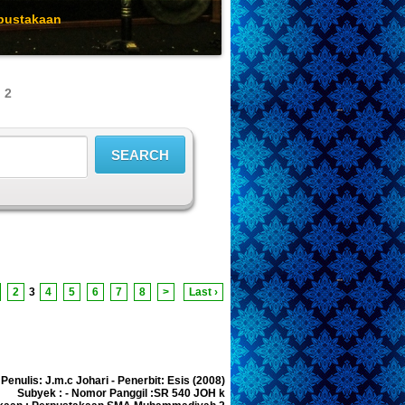
 2
2
3
4
5
6
7
8
>
Last ›
Penulis: J.m.c Johari - Penerbit: Esis (2008)
Subyek : - Nomor Panggil :SR 540 JOH k