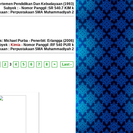
Depertemen Pendidikan Dan Kebudayaan (1993)
Subyek : - Nomor Panggil :SR 540.7 KIM k
akaan : Perpustakaan SMA Muhammadiyah 2
s: Michael Purba - Penerbit: Erlangga (2006)
oboro at midnight
byek :
Kimia
- Nomor Panggil :RF 540 PUR k
akaan : Perpustakaan SMA Muhammadiyah 2
lis :Skysphire
rbit :PT. Bukune kreatif
a
2
3
4
5
6
7
8
>
Last ›
erbit :2023
secret of hypnosis
lis :Setia Rusli
rbit :penebar plus+
erbit :2009