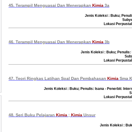
45. Terampil Menguasai Dan Menerapkan
Kimia
3a
Jenis Koleksi : Buku; Penuli
Suby
Lokasi Perpust
46. Terampil Menguasai Dan Menerapkan
Kimia
3b
Jenis Koleksi : Buku; Penulis:
Sub
Lokasi Perpust
47. Teori Ringkas Latihan Soal Dan Pembahasan
Kimia
Sma Ke
Jenis Koleksi : Buku; Penulis: Isana - Penerbit: Int
S
Lokasi Perpust
48. Seri Buku Pelajaran
Kimia
;
Kimia
Unsur
Jenis Koleksi : Buk