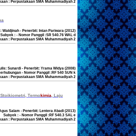
akaan : Perpustakaan SMA Muhammadiyah 2
pa
: Waldjinah - Penerbit: Intan Pariwara (2012)
Subyek : - Nomor Panggil :SR 540.76 WAL d
akaan : Perpustakaan SMA Muhammadiyah 2
ulis: Sunardi - Penerbit: Yrama Widya (2008)
erhubungan - Nomor Panggil :RF 540 SUN k
akaan : Perpustakaan SMA Muhammadiyah 2
 Stoikiometri, Termo
kimia
, Laju
 Agus Salam - Penerbit: Lentera Abadi (2013)
Subyek : - Nomor Panggil :RF 540.3 SAL e
akaan : Perpustakaan SMA Muhammadiyah 2