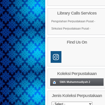
Library Calls Services
Pengolahan Perpustakaan Pusat -
Sirkulasi Perpustakaan Pusat -
Find Us On
Koleksi Perpustakaan
SMA Muhammadiyah 2
Koleksi Baru (Cover)
01
Jenis Koleksi Perpustakaan
Daftar Koleksi Baru (Tgl.Input)
02
03