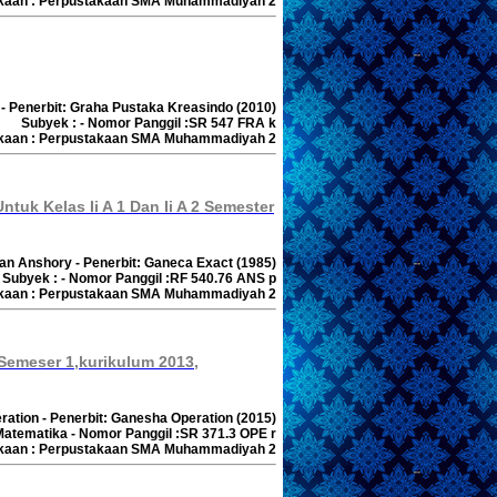
akaan : Perpustakaan SMA Muhammadiyah 2
l - Penerbit: Graha Pustaka Kreasindo (2010)
Subyek : - Nomor Panggil :SR 547 FRA k
akaan : Perpustakaan SMA Muhammadiyah 2
tuk Kelas Ii A 1 Dan Ii A 2 Semester
rfan Anshory - Penerbit: Ganeca Exact (1985)
Subyek : - Nomor Panggil :RF 540.76 ANS p
akaan : Perpustakaan SMA Muhammadiyah 2
 Semeser 1,kurikulum 2013,
ration - Penerbit: Ganesha Operation (2015)
Matematika - Nomor Panggil :SR 371.3 OPE r
akaan : Perpustakaan SMA Muhammadiyah 2