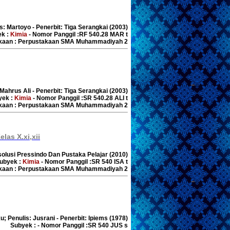
s: Martoyo - Penerbit: Tiga Serangkai (2003)
ek :
Kimia
- Nomor Panggil :RF 540.28 MAR t
akaan : Perpustakaan SMA Muhammadiyah 2
 Mahrus Ali - Penerbit: Tiga Serangkai (2003)
yek :
Kimia
- Nomor Panggil :SR 540.28 ALI t
akaan : Perpustakaan SMA Muhammadiyah 2
las X.xi,xii
ersolusi Pressindo Dan Pustaka Pelajar (2010)
ubyek :
Kimia
- Nomor Panggil :SR 540 ISA t
akaan : Perpustakaan SMA Muhammadiyah 2
u; Penulis: Jusrani - Penerbit: Ipiems (1978)
Subyek : - Nomor Panggil :SR 540 JUS s