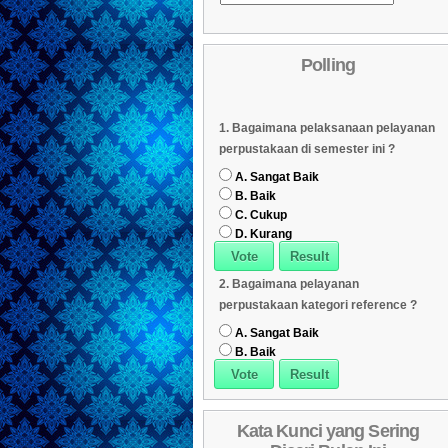
Daftar Koleksi (Pengarang)
Daftar Koleksi (Judul)
04
Polling
Daftar Koleksi (Subyek)
05
Daftar Koleksi Banyak
06
1. Bagaimana pelaksanaan pelayanan
Dipinjam
Daftar Koleksi (Klasifikasi/ddc)
07
perpustakaan di semester ini ?
Daftar Koleksi (Peruntukan)
08
A. Sangat Baik
B. Baik
C. Cukup
D. Kurang
2. Bagaimana pelayanan
perpustakaan kategori reference ?
A. Sangat Baik
B. Baik
Kata Kunci yang Sering