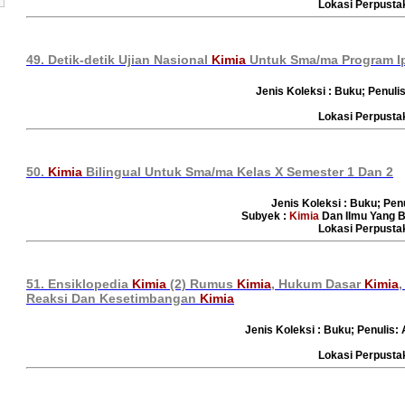
Lokasi Perpust
49. Detik-detik Ujian Nasional
Kimia
Untuk Sma/ma Program I
Jenis Koleksi : Buku; Penulis
Lokasi Perpust
50.
Kimia
Bilingual Untuk Sma/ma Kelas X Semester 1 Dan 2
Jenis Koleksi : Buku; Pen
Subyek :
Kimia
Dan Ilmu Yang B
Lokasi Perpust
51. Ensiklopedia
Kimia
(2) Rumus
Kimia
, Hukum Dasar
Kimia
,
Reaksi Dan Kesetimbangan
Kimia
Jenis Koleksi : Buku; Penulis:
Lokasi Perpust