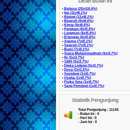
Dicari Bulan Ini
•
Bahasa
(25x|18.4%)
•
Ipa
(11x|8.1%)
•
Biologi
(11x|8.1%)
•
Biografi
(9x|6.6%)
•
Kimia
(9x|6.6%)
•
Panduan
(8x|5.9%)
•
Longman
(8x|5.9%)
•
Erlangga
(8x|5.9%)
•
Agama
(7x|5.1%)
•
Sejarah
(7x|5.1%)
•
Bumi
(7x|5.1%)
•
Suara Muhammadiyah
(5x|3.7%)
•
Ily
(5x|3.7%)
•
1985
(5x|3.7%)
•
Djaka Lodang
(5x|3.7%)
•
Desa
(2x|1.5%)
•
Sosiologi
(1x|0.7%)
•
Usaha
(1x|0.7%)
•
Fisika Sma
(1x|0.7%)
•
Sang Pemimpi
(1x|0.7%)
Statistik Pengunjung
Total Pengunjung : 11146
- Bulan Ini :
0
- Hari Ini :
0
- Jam Ini :
0