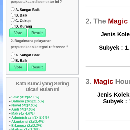
perpustakaan di semester ini ?
Daftar Koleksi (Peruntukan)
08
A. Sangat Baik
B. Baik
2. The
Magic
C. Cukup
D. Kurang
Jenis Kole
2. Bagaimana pelayanan
Subyek : 1.
perpustakaan kategori reference ?
A. Sangat Baik
B. Baik
3.
Magic
Hou
Kata Kunci yang Sering
Dicari Bulan Ini
Jenis Kolek
•
Smk
(41x|47.1%)
Subyek : 1
•
Bahasa
(10x|11.5%)
•
Novel
(4x|4.6%)
•
Andi
(4x|4.6%)
•
Mak
(4x|4.6%)
•
Administrasi
(3x|3.4%)
•
Akuntansi
(3x|3.4%)
•
Erlangga
(2x|2.3%)
•
Nathan
(2x|2.3%)