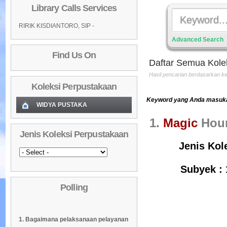
Library Calls Services
RIRIK KISDIANTORO, SIP -
Advanced Search
Find Us On
Daftar Semua Kole
Hasil pencarian berdasarkan 
Koleksi Perpustakaan
Keyword yang Anda masukan
WIDYA PUSTAKA
1.
Magic
Hou
Koleksi Baru (Cover)
01
Jenis Koleksi Perpustakaan
Daftar Koleksi Baru (Tgl.Input)
02
Jenis Kol
Daftar Koleksi (Pengarang)
03
Subyek : 
Daftar Koleksi (Judul)
04
Polling
Daftar Koleksi (Subyek)
05
Daftar Koleksi Banyak
06
1. Bagaimana pelaksanaan pelayanan
Dipinjam
Daftar Koleksi (Klasifikasi/ddc)
07