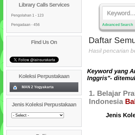
Library Calls Services
Pengolahan 1 - 123
Pengadaan - 456
Advanced Search
Daftar Semu
Find Us On
Hasil pencarian 
Keyword yang A
Koleksi Perpustakaan
Inggris"- ditemu
MAN 2 Yogyakarta
1. Belajar Pr
Koleksi Baru (Cover)
01
Indonesia
Ba
Jenis Koleksi Perpustakaan
Daftar Koleksi Baru (Tgl.Input)
02
Jenis Kol
Daftar Koleksi (Pengarang)
03
Daftar Koleksi (Judul)
04