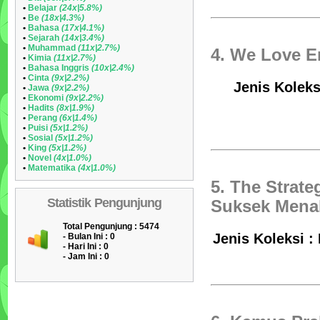
•
Belajar
(24x|5.8%)
•
Be
(18x|4.3%)
•
Bahasa
(17x|4.1%)
•
Sejarah
(14x|3.4%)
•
Muhammad
(11x|2.7%)
4. We Love E
•
Kimia
(11x|2.7%)
•
Bahasa Inggris
(10x|2.4%)
•
Cinta
(9x|2.2%)
Jenis Koleks
•
Jawa
(9x|2.2%)
•
Ekonomi
(9x|2.2%)
•
Hadits
(8x|1.9%)
•
Perang
(6x|1.4%)
•
Puisi
(5x|1.2%)
•
Sosial
(5x|1.2%)
•
King
(5x|1.2%)
•
Novel
(4x|1.0%)
•
Matematika
(4x|1.0%)
5. The Strate
Statistik Pengunjung
Suksek Menak
Total Pengunjung : 5474
Jenis Koleksi :
- Bulan Ini :
0
- Hari Ini :
0
- Jam Ini :
0