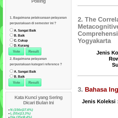
Polling
Daftar Koleksi (Subyek)
05
Daftar Koleksi Banyak
06
1. Bagaimana pelaksanaan pelayanan
2. The Corre
Dipinjam
Daftar Koleksi (Klasifikasi/ddc)
07
perpustakaan di semester ini ?
Metacognitiv
Daftar Koleksi (Peruntukan)
08
A. Sangat Baik
Comprehensio
B. Baik
Yogyakarta
C. Cukup
D. Kurang
Jenis Ko
Row
2. Bagaimana pelayanan
Su
perpustakaan kategori reference ?
A. Sangat Baik
B. Baik
3.
Bahasa Ing
Kata Kunci yang Sering
Jenis Koleksi
Dicari Bulan Ini
•
N
(156x|37.6%)
•
L
(55x|13.3%)
•
Dia
(35x|8.4%)