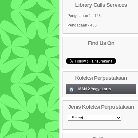
Library Calls Services
Pengolahan 1 - 123
Pengadaan - 456
Find Us On
Koleksi Perpustakaan
MAN 2 Yogyakarta
Koleksi Baru (Cover)
01
Jenis Koleksi Perpustakaan
Daftar Koleksi Baru (Tgl.Input)
02
Daftar Koleksi (Pengarang)
03
Daftar Koleksi (Judul)
04