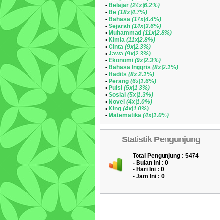
•
Belajar
(24x|6.2%)
•
Be
(18x|4.7%)
•
Bahasa
(17x|4.4%)
•
Sejarah
(14x|3.6%)
•
Muhammad
(11x|2.8%)
•
Kimia
(11x|2.8%)
•
Cinta
(9x|2.3%)
•
Jawa
(9x|2.3%)
•
Ekonomi
(9x|2.3%)
•
Bahasa Inggris
(8x|2.1%)
•
Hadits
(8x|2.1%)
•
Perang
(6x|1.6%)
•
Puisi
(5x|1.3%)
•
Sosial
(5x|1.3%)
•
Novel
(4x|1.0%)
•
King
(4x|1.0%)
•
Matematika
(4x|1.0%)
Statistik Pengunjung
Total Pengunjung : 5474
- Bulan Ini :
0
- Hari Ini :
0
- Jam Ini :
0