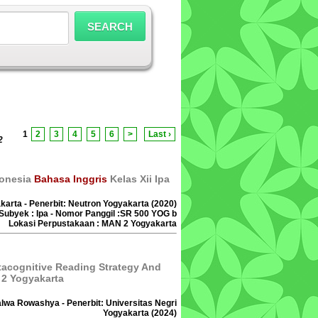
1
2
3
4
5
6
>
Last ›
2
donesia
Bahasa Inggris
Kelas Xii Ipa
karta - Penerbit: Neutron Yogyakarta (2020)
Subyek : Ipa - Nomor Panggil :SR 500 YOG b
Lokasi Perpustakaan : MAN 2 Yogyakarta
tacognitive Reading Strategy And
 2 Yogyakarta
Salwa Rowashya - Penerbit: Universitas Negri
Yogyakarta (2024)