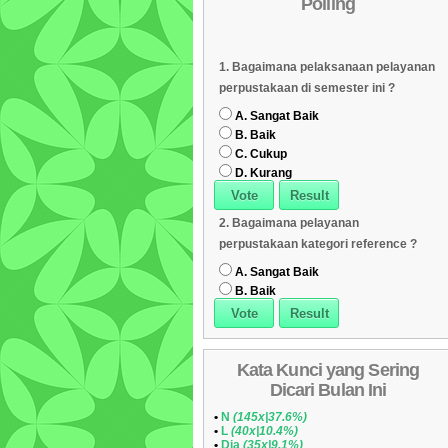
Polling
Daftar Koleksi (Subyek)
05
Daftar Koleksi Banyak
06
1. Bagaimana pelaksanaan pelayanan
Dipinjam
Daftar Koleksi (Klasifikasi/ddc)
07
perpustakaan di semester ini ?
Daftar Koleksi (Peruntukan)
08
A. Sangat Baik
B. Baik
C. Cukup
D. Kurang
2. Bagaimana pelayanan
perpustakaan kategori reference ?
A. Sangat Baik
B. Baik
Kata Kunci yang Sering
Dicari Bulan Ini
•
N
(145x|37.6%)
•
L
(40x|10.4%)
•
Dia
(35x|9.1%)