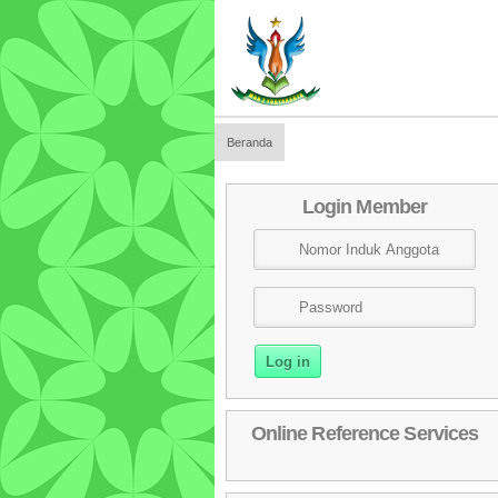
Beranda
Login Member
Online Reference Services