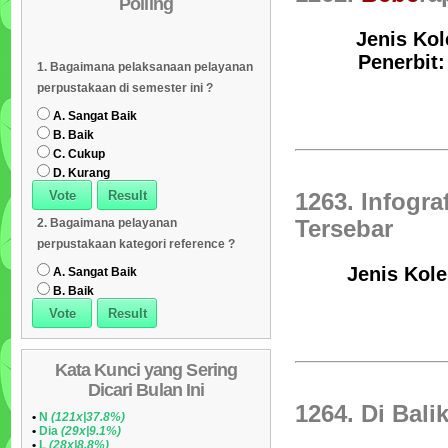
Polling
Daftar Koleksi (Subyek)
05
Jenis Kol
Daftar Koleksi Banyak
06
Penerbit:
1. Bagaimana pelaksanaan pelayanan
Dipinjam
Daftar Koleksi (Klasifikasi/ddc)
07
perpustakaan di semester ini ?
Daftar Koleksi (Peruntukan)
08
A. Sangat Baik
B. Baik
C. Cukup
D. Kurang
1263. Infogra
2. Bagaimana pelayanan
Tersebar
perpustakaan kategori reference ?
Jenis Kole
A. Sangat Baik
B. Baik
Kata Kunci yang Sering
Dicari Bulan Ini
1264. Di Bali
•
N
(121x|37.8%)
•
Dia
(29x|9.1%)
•
L
(28x|8.8%)