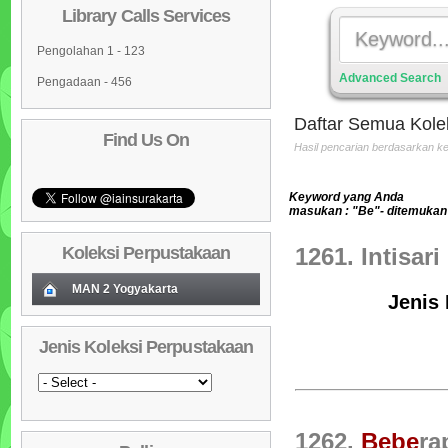
Library Calls Services
Pengolahan 1 - 123
Advanced Search
Pengadaan - 456
Daftar Semua Kole
Find Us On
Hasil pencarian berdasarkan 
Keyword yang Anda
masukan : "Be"- ditemukan 
Koleksi Perpustakaan
1261. Intisar
MAN 2 Yogyakarta
Jenis 
Koleksi Baru (Cover)
01
Jenis Koleksi Perpustakaan
Daftar Koleksi Baru (Tgl.Input)
02
Daftar Koleksi (Pengarang)
03
Daftar Koleksi (Judul)
04
1262.
Be
be
ra