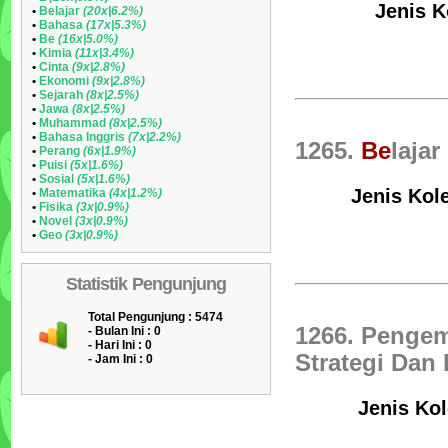
Jenis K
•
Belajar
(20x|6.2%)
•
Bahasa
(17x|5.3%)
•
Be
(16x|5.0%)
•
Kimia
(11x|3.4%)
•
Cinta
(9x|2.8%)
•
Ekonomi
(9x|2.8%)
•
Sejarah
(8x|2.5%)
•
Jawa
(8x|2.5%)
•
Muhammad
(8x|2.5%)
•
Bahasa Inggris
(7x|2.2%)
1265.
Be
laja
•
Perang
(6x|1.9%)
•
Puisi
(5x|1.6%)
•
Sosial
(5x|1.6%)
Jenis Kol
•
Matematika
(4x|1.2%)
•
Fisika
(3x|0.9%)
•
Novel
(3x|0.9%)
•
Geo
(3x|0.9%)
Statistik Pengunjung
Total Pengunjung : 5474
1266. Penge
- Bulan Ini :
0
- Hari Ini :
0
Strategi Dan
- Jam Ini :
0
Jenis Kol