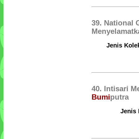
39. National 
Menyelamat
Jenis Kolek
40. Intisari 
Bumi
putra
Jenis 
Tata Boga Industri
Penulis :Bartono PH