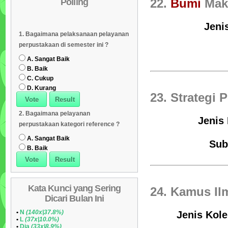
Polling
22.
Bumi
Mak
Daftar Koleksi (Subyek)
05
Daftar Koleksi Banyak
06
Jeni
1. Bagaimana pelaksanaan pelayanan
Dipinjam
Daftar Koleksi (Klasifikasi/ddc)
07
perpustakaan di semester ini ?
Daftar Koleksi (Peruntukan)
08
A. Sangat Baik
B. Baik
C. Cukup
D. Kurang
23. Strategi
2. Bagaimana pelayanan
Jenis
perpustakaan kategori reference ?
A. Sangat Baik
Sub
B. Baik
Kata Kunci yang Sering
24. Kamus Il
Dicari Bulan Ini
•
N
(140x|37.8%)
Jenis Kole
•
L
(37x|10.0%)
•
Dia
(33x|8.9%)