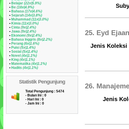
•
Belajar
(22x|5.9%)
Suby
•
Be
(18x|4.9%)
•
Bahasa
(17x|4.6%)
•
Sejarah
(14x|3.8%)
•
Muhammad
(11x|3.0%)
•
Kimia
(11x|3.0%)
•
Cinta
(9x|2.4%)
25. Eyd Ejaa
•
Jawa
(9x|2.4%)
•
Ekonomi
(9x|2.4%)
•
Bahasa Inggris
(8x|2.2%)
•
Perang
(6x|1.6%)
Jenis Koleksi
•
Puisi
(5x|1.4%)
•
Sosial
(5x|1.4%)
•
Novel
(4x|1.1%)
•
King
(4x|1.1%)
•
Matematika
(4x|1.1%)
•
Hadits
(4x|1.1%)
Statistik Pengunjung
26. Manajeme
Total Pengunjung : 5474
- Bulan Ini :
0
Jenis Kol
- Hari Ini :
0
- Jam Ini :
0