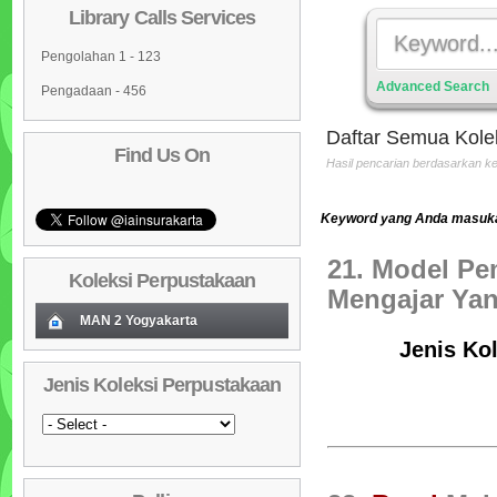
Library Calls Services
Pengolahan 1 - 123
Advanced Search
Pengadaan - 456
Daftar Semua Kole
Find Us On
Hasil pencarian berdasarkan 
Keyword yang Anda masukan
21. Model Pe
Koleksi Perpustakaan
Mengajar Yan
MAN 2 Yogyakarta
Jenis Kol
Koleksi Baru (Cover)
01
Jenis Koleksi Perpustakaan
Daftar Koleksi Baru (Tgl.Input)
02
Daftar Koleksi (Pengarang)
03
Daftar Koleksi (Judul)
04