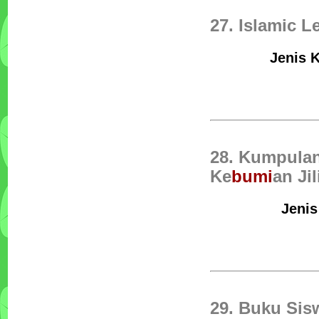
27. Islamic L
Jenis K
28. Kumpula
Ke
bumi
an Jil
Jenis
29. Buku Si