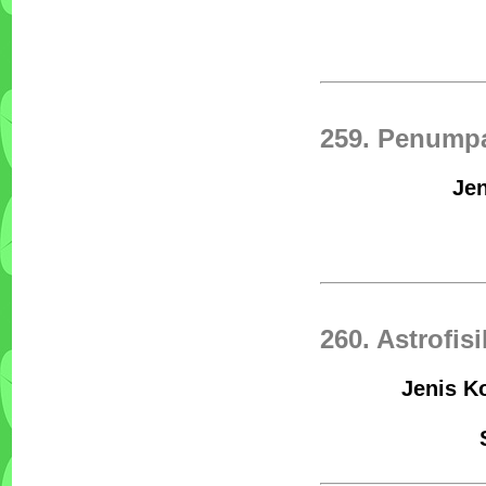
259. Penump
Jen
260. Astrofi
Jenis Ko
Tata Boga Industri