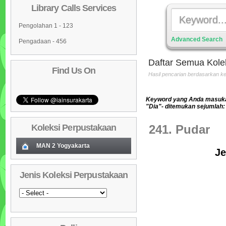
Library Calls Services
Pengolahan 1 - 123
Advanced Search
Pengadaan - 456
Daftar Semua Kole
Find Us On
Hasil pencarian berdasarkan 
Keyword yang Anda masuka
"Dia"- ditemukan sejumlah:
Koleksi Perpustakaan
241. Pudar
MAN 2 Yogyakarta
Je
Koleksi Baru (Cover)
01
Jenis Koleksi Perpustakaan
Daftar Koleksi Baru (Tgl.Input)
02
Daftar Koleksi (Pengarang)
03
Daftar Koleksi (Judul)
04