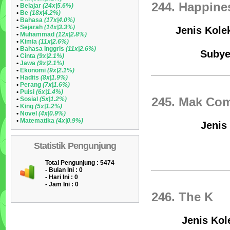
244. Happin
•
Belajar
(24x|5.6%)
•
Be
(18x|4.2%)
•
Bahasa
(17x|4.0%)
•
Sejarah
(14x|3.3%)
Jenis Kole
•
Muhammad
(12x|2.8%)
•
Kimia
(11x|2.6%)
•
Bahasa Inggris
(11x|2.6%)
Subye
•
Cinta
(9x|2.1%)
•
Jawa
(9x|2.1%)
•
Ekonomi
(9x|2.1%)
•
Hadits
(8x|1.9%)
•
Perang
(7x|1.6%)
•
Puisi
(6x|1.4%)
•
Sosial
(5x|1.2%)
245. Mak Co
•
King
(5x|1.2%)
•
Novel
(4x|0.9%)
•
Matematika
(4x|0.9%)
Jenis
Statistik Pengunjung
Total Pengunjung : 5474
- Bulan Ini :
0
- Hari Ini :
0
- Jam Ini :
0
246. The K
Jenis Kole