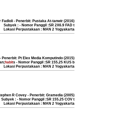
r Fadloli - Penerbit: Pustaka At-tanwir (2016)
Subyek : - Nomor Panggil :SR 2X6.9 FAD t
Lokasi Perpustakaan : MAN 2 Yogyakarta
- Penerbit: Pt Elex Media Komputindo (2015)
an;
habit
s - Nomor Panggil :SR 155.25 KUS b
Lokasi Perpustakaan : MAN 2 Yogyakarta
Stephen R Covey - Penerbit: Gramedia (2005)
idikan Jasmani
Subyek : - Nomor Panggil :SR 155.25 COV t
Lokasi Perpustakaan : MAN 2 Yogyakarta
hraga Dan
lis :Sumaryoto
rbit :Pusat Kurikulum
Perbukuan, Balitbang,
dikbud