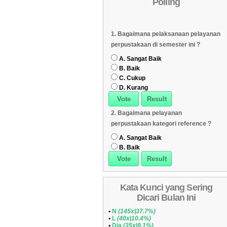
Polling
Daftar Koleksi (Subyek)
05
Daftar Koleksi Banyak
06
1. Bagaimana pelaksanaan pelayanan
Dipinjam
Daftar Koleksi (Klasifikasi/ddc)
07
perpustakaan di semester ini ?
Daftar Koleksi (Peruntukan)
08
A. Sangat Baik
B. Baik
C. Cukup
D. Kurang
2. Bagaimana pelayanan
perpustakaan kategori reference ?
A. Sangat Baik
B. Baik
Kata Kunci yang Sering
Dicari Bulan Ini
•
N
(145x|37.7%)
•
L
(40x|10.4%)
•
Dia
(35x|9.1%)