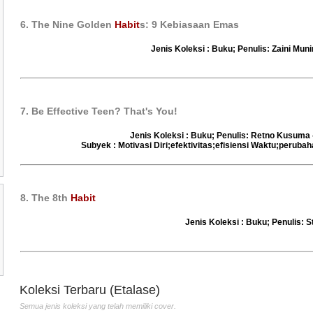
6. The Nine Golden
Habit
s: 9 Kebiasaan Emas
Jenis Koleksi : Buku; Penulis: Zaini Muni
7. Be Effective Teen? That's You!
Jenis Koleksi : Buku; Penulis: Retno Kusuma 
Subyek : Motivasi Diri;efektivitas;efisiensi Waktu;perubah
8. The 8th
Habit
Jenis Koleksi : Buku; Penulis: 
Tata Boga Industri
The Power Of
Pend
Penulis :Bartono PH
Entrepreneurial
Ola
Penerbit :Andi
Penulis :Aribowo
Penu
Th.Terbit :2010
Prijosaksono
Pene
Penerbit :Gramedia
dan 
Koleksi Terbaru (Etalase)
Th.Terbit :
Kem
Semua jenis koleksi yang telah memiliki cover.