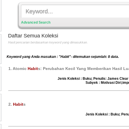
Advanced Search
Daftar Semua Koleksi
Hasil pencarian berdasarkan keyword yang dimasukkan.
Keyword yang Anda masukan : "Habit"- ditemukan sejumlah: 8 data.
1. Atomic
Habit
s: Perubahan Kecil Yang Memberikan Hasil Lu
Jenis Koleksi : Buku; Penulis: James Clea
Subyek : Motivasi Diri;im
2.
Habit
s
Jenis Koleksi : Buku; Penul