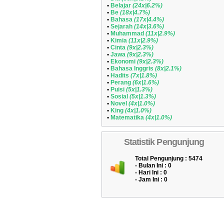
•
Belajar
(24x|6.2%)
•
Be
(18x|4.7%)
•
Bahasa
(17x|4.4%)
•
Sejarah
(14x|3.6%)
•
Muhammad
(11x|2.9%)
•
Kimia
(11x|2.9%)
•
Cinta
(9x|2.3%)
•
Jawa
(9x|2.3%)
•
Ekonomi
(9x|2.3%)
•
Bahasa Inggris
(8x|2.1%)
•
Hadits
(7x|1.8%)
•
Perang
(6x|1.6%)
•
Puisi
(5x|1.3%)
•
Sosial
(5x|1.3%)
•
Novel
(4x|1.0%)
•
King
(4x|1.0%)
•
Matematika
(4x|1.0%)
Statistik Pengunjung
Total Pengunjung : 5474
- Bulan Ini :
0
- Hari Ini :
0
- Jam Ini :
0