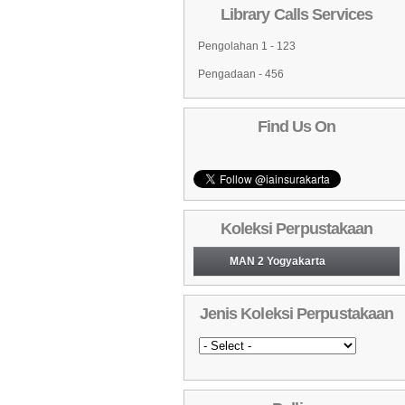
Library Calls Services
Pengolahan 1 - 123
Pengadaan - 456
Find Us On
Koleksi Perpustakaan
MAN 2 Yogyakarta
Koleksi Baru (Cover)
01
Jenis Koleksi Perpustakaan
Daftar Koleksi Baru (Tgl.Input)
02
Daftar Koleksi (Pengarang)
03
Daftar Koleksi (Judul)
04