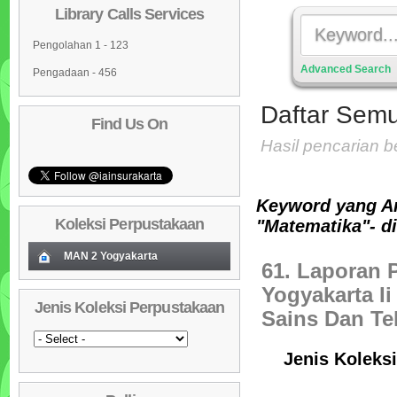
Library Calls Services
Pengolahan 1 - 123
Advanced Search
Pengadaan - 456
Daftar Semu
Find Us On
Hasil pencarian 
Keyword yang A
Koleksi Perpustakaan
"Matematika"- d
MAN 2 Yogyakarta
61. Laporan 
Koleksi Baru (Cover)
01
Yogyakarta Ii
Jenis Koleksi Perpustakaan
Daftar Koleksi Baru (Tgl.Input)
Sains Dan Te
02
Daftar Koleksi (Pengarang)
03
Jenis Koleksi
Daftar Koleksi (Judul)
04