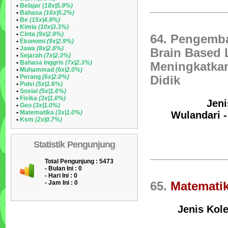
•
Belajar
(18x|5.9%)
•
Bahasa
(16x|5.2%)
•
Be
(15x|4.9%)
•
Kimia
(10x|3.3%)
•
Cinta
(9x|2.9%)
64. Pengemba
•
Ekonomi
(9x|2.9%)
•
Jawa
(8x|2.6%)
Brain Based 
•
Sejarah
(7x|2.3%)
•
Bahasa Inggris
(7x|2.3%)
Meningkatkan 
•
Muhammad
(6x|2.0%)
•
Perang
(6x|2.0%)
Didik
•
Puisi
(5x|1.6%)
•
Sosial
(5x|1.6%)
•
Fisika
(3x|1.0%)
Jeni
•
Geo
(3x|1.0%)
•
Matematika
(3x|1.0%)
Wulandari -
•
Ksm
(2x|0.7%)
Statistik Pengunjung
Total Pengunjung : 5473
- Bulan Ini :
0
- Hari Ini :
0
- Jam Ini :
0
65.
Matemati
Jenis Kole