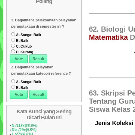
Polling
Daftar Koleksi (Subyek)
05
Daftar Koleksi Banyak
06
1. Bagaimana pelaksanaan pelayanan
Dipinjam
Daftar Koleksi (Klasifikasi/ddc)
07
perpustakaan di semester ini ?
62. Biologi 
Daftar Koleksi (Peruntukan)
08
A. Sangat Baik
Matematika
D
B. Baik
C. Cukup
D. Kurang
2. Bagaimana pelayanan
perpustakaan kategori reference ?
A. Sangat Baik
B. Baik
63. Skripsi P
Tentang Guru
Siswa Kelas 2
Kata Kunci yang Sering
Dicari Bulan Ini
Jenis Koleksi
•
N
(118x|38.6%)
•
Dia
(29x|9.5%)
•
L
(27x|8.8%)