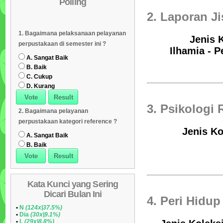
Polling
Daftar Koleksi (Subyek)
05
2. Laporan Ji
Daftar Koleksi Banyak
06
1. Bagaimana pelaksanaan pelayanan
Dipinjam
Daftar Koleksi (Klasifikasi/ddc)
07
Jenis K
perpustakaan di semester ini ?
Ilhamia - P
Daftar Koleksi (Peruntukan)
08
A. Sangat Baik
B. Baik
C. Cukup
D. Kurang
3. Psikologi
2. Bagaimana pelayanan
perpustakaan kategori reference ?
Jenis Ko
A. Sangat Baik
B. Baik
Kata Kunci yang Sering
Dicari Bulan Ini
4. Peri Hidu
•
N
(124x|37.5%)
•
Dia
(30x|9.1%)
•
L
(29x|8.8%)