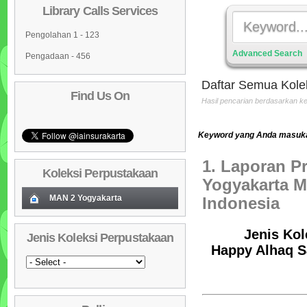
Library Calls Services
Pengolahan 1 - 123
Advanced Search
Pengadaan - 456
Daftar Semua Kole
Find Us On
Hasil pencarian berdasarkan 
Keyword yang Anda masuka
1. Laporan Pr
Koleksi Perpustakaan
Yogyakarta M
MAN 2 Yogyakarta
Indonesia
Koleksi Baru (Cover)
01
Jenis Kol
Jenis Koleksi Perpustakaan
Daftar Koleksi Baru (Tgl.Input)
02
Happy Alhaq Sa
Daftar Koleksi (Pengarang)
03
Daftar Koleksi (Judul)
04