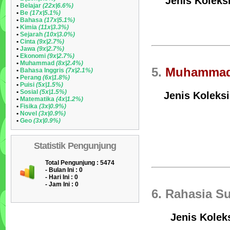
Jenis Koleksi
•
Belajar
(22x|6.6%)
•
Be
(17x|5.1%)
•
Bahasa
(17x|5.1%)
•
Kimia
(11x|3.3%)
•
Sejarah
(10x|3.0%)
•
Cinta
(9x|2.7%)
•
Jawa
(9x|2.7%)
•
Ekonomi
(9x|2.7%)
•
Muhammad
(8x|2.4%)
5.
Muhamma
•
Bahasa Inggris
(7x|2.1%)
•
Perang
(6x|1.8%)
•
Puisi
(5x|1.5%)
•
Sosial
(5x|1.5%)
Jenis Koleksi
•
Matematika
(4x|1.2%)
•
Fisika
(3x|0.9%)
•
Novel
(3x|0.9%)
•
Geo
(3x|0.9%)
Statistik Pengunjung
Total Pengunjung : 5474
- Bulan Ini :
0
- Hari Ini :
0
- Jam Ini :
0
6. Rahasia S
Jenis Kolek