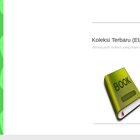
Tata Boga Industri
Penulis :Bartono PH
Penerbit :Andi
Th.Terbit :2010
Koleksi Terbaru (Et
Semua jenis koleksi yang telah 