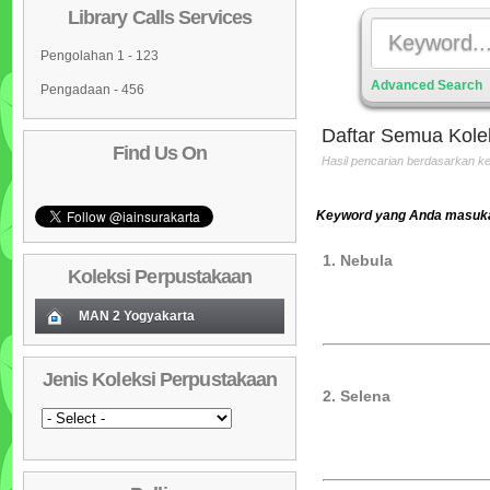
Library Calls Services
Pengolahan 1 - 123
Advanced Search
Pengadaan - 456
Daftar Semua Kole
Find Us On
Hasil pencarian berdasarkan 
Keyword yang Anda masukan
1. Nebula
Koleksi Perpustakaan
MAN 2 Yogyakarta
Koleksi Baru (Cover)
01
Jenis Koleksi Perpustakaan
Daftar Koleksi Baru (Tgl.Input)
02
2. Selena
Daftar Koleksi (Pengarang)
03
Daftar Koleksi (Judul)
04