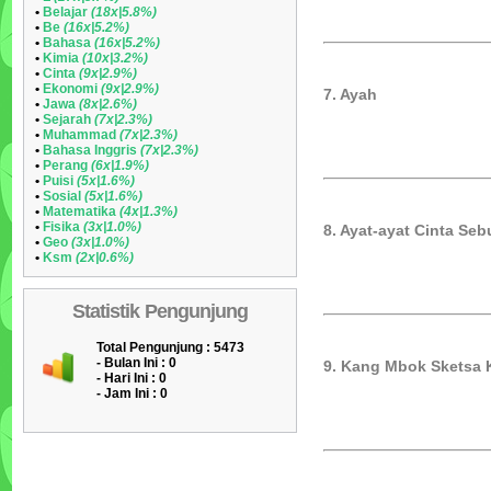
•
Belajar
(18x|5.8%)
•
Be
(16x|5.2%)
•
Bahasa
(16x|5.2%)
•
Kimia
(10x|3.2%)
•
Cinta
(9x|2.9%)
•
Ekonomi
(9x|2.9%)
7. Ayah
•
Jawa
(8x|2.6%)
•
Sejarah
(7x|2.3%)
•
Muhammad
(7x|2.3%)
•
Bahasa Inggris
(7x|2.3%)
•
Perang
(6x|1.9%)
•
Puisi
(5x|1.6%)
•
Sosial
(5x|1.6%)
•
Matematika
(4x|1.3%)
•
Fisika
(3x|1.0%)
8. Ayat-ayat Cinta Se
•
Geo
(3x|1.0%)
•
Ksm
(2x|0.6%)
Statistik Pengunjung
Total Pengunjung : 5473
- Bulan Ini :
0
9. Kang Mbok Sketsa 
- Hari Ini :
0
- Jam Ini :
0