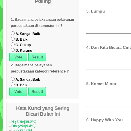
Polling
Daftar Koleksi (Subyek)
05
3. Lumpu
Daftar Koleksi Banyak
06
1. Bagaimana pelaksanaan pelayanan
Dipinjam
Daftar Koleksi (Klasifikasi/ddc)
07
perpustakaan di semester ini ?
Daftar Koleksi (Peruntukan)
08
A. Sangat Baik
B. Baik
C. Cukup
4. Dan Kita Bicara Cin
D. Kurang
2. Bagaimana pelayanan
perpustakaan kategori reference ?
A. Sangat Baik
5. Komet Minor
B. Baik
Kata Kunci yang Sering
Dicari Bulan Ini
6. Happy With You
•
N
(118x|38.2%)
•
Dia
(29x|9.4%)
•
L
(27x|8.7%)