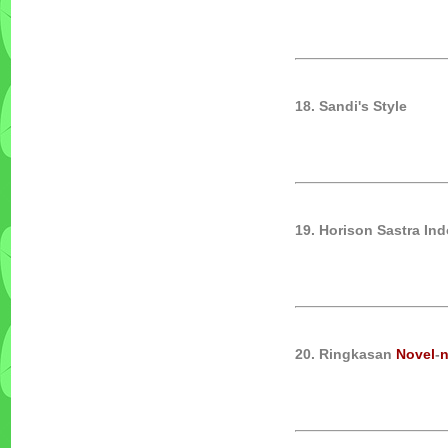
18. Sandi's Style
19. Horison Sastra In
20. Ringkasan
Novel
-
n
Tata Boga Industri
Penulis :Bartono PH
Penerbit :Andi