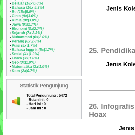
•
Belajar
(18x|6.0%)
Jenis Kol
•
Bahasa
(16x|5.3%)
•
Be
(15x|5.0%)
•
Cinta
(9x|3.0%)
•
Kimia
(9x|3.0%)
•
Jawa
(8x|2.7%)
•
Ekonomi
(8x|2.7%)
•
Sejarah
(7x|2.3%)
•
Muhammad
(6x|2.0%)
•
Perang
(6x|2.0%)
•
Puisi
(5x|1.7%)
25. Pendidi
•
Bahasa Inggris
(5x|1.7%)
•
Sosial
(4x|1.3%)
•
Fisika
(3x|1.0%)
•
Geo
(3x|1.0%)
Jenis Kole
•
Matematika
(3x|1.0%)
•
Ksm
(2x|0.7%)
Statistik Pengunjung
Total Pengunjung : 5472
- Bulan Ini :
0
- Hari Ini :
0
26. Infograf
- Jam Ini :
0
Hoax
Jenis