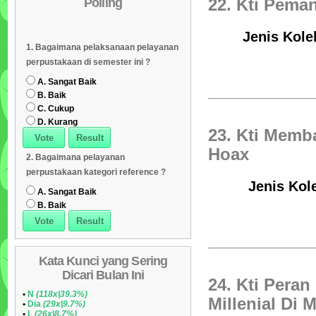
Polling
22. Kti Pema
Daftar Koleksi (Subyek)
05
Daftar Koleksi Banyak
06
Jenis Kole
1. Bagaimana pelaksanaan pelayanan
Dipinjam
Daftar Koleksi (Klasifikasi/ddc)
07
perpustakaan di semester ini ?
Daftar Koleksi (Peruntukan)
08
A. Sangat Baik
B. Baik
C. Cukup
D. Kurang
23. Kti Mem
Hoax
2. Bagaimana pelayanan
perpustakaan kategori reference ?
Jenis Kol
A. Sangat Baik
B. Baik
Kata Kunci yang Sering
Dicari Bulan Ini
24. Kti Pera
•
N
(118x|39.3%)
Millenial Di 
•
Dia
(29x|9.7%)
•
L
(26x|8.7%)