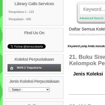
Library Calls Services
Pengolahan 1 - 123
Advanced Search
Pengadaan - 456
Daftar Semua Kole
Find Us On
Hasil pencarian berdasarkan 
Keyword yang Anda masukan 
21. Buku Sis
Koleksi Perpustakaan
Kelompok Pe
MAN 2 Yogyakarta
Jenis Koleksi 
Koleksi Baru (Cover)
01
Jenis Koleksi Perpustakaan
Daftar Koleksi Baru (Tgl.Input)
02
Daftar Koleksi (Pengarang)
03
Daftar Koleksi (Judul)
04