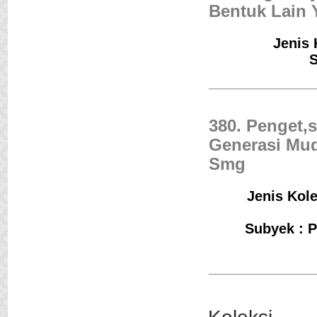
Bentuk Lain 
Jenis 
S
380. Penget,
Generasi Mud
Smg
Jenis Kole
Subyek : P
Jejak Langkah
Penulis :Pramudya An