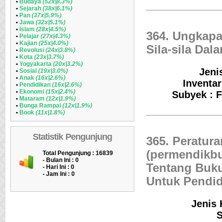
•
Budaya
(52x|8.3%)
•
Sejarah
(38x|6.1%)
•
Pan
(37x|5.9%)
•
Jawa
(32x|5.1%)
•
Islam
(28x|4.5%)
364. Ungkapa
•
Pelajar
(27x|4.3%)
•
Kajian
(25x|4.0%)
Sila-sila Dal
•
Revolusi
(24x|3.8%)
•
Kota
(23x|3.7%)
•
Yogyakarta
(20x|3.2%)
Jeni
•
Sosial
(19x|3.0%)
•
Anak
(16x|2.6%)
Inventa
•
Pendidikan
(16x|2.6%)
•
Ekonomi
(15x|2.4%)
Subyek : F
•
Mataram
(12x|1.9%)
•
Bunga Rampai
(12x|1.9%)
•
Book
(11x|1.8%)
Statistik Pengunjung
365. Peratur
(permendikbu
Total Pengunjung : 16839
- Bulan Ini :
0
Tentang Buku
- Hari Ini :
0
- Jam Ini :
0
Untuk Pendi
Jenis 
S