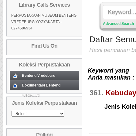
Library Calls Services
PERPUSTAKAAN MUSEUM BENTENG
VREDEBURG YOGYAKARTA -
Advanced Search
0274586934
Daftar Semu
Find Us On
Hasil pencarian 
Koleksi Perpustakaan
Keyword yang
Benteng Vredeburg
Anda masukan : 
Koleksi Baru (Cover)
Dokumentasi Benteng
01
361.
Kebuday
Vredeburg
Koleksi Baru (Cover)
01
Daftar Koleksi Baru (Tgl.Input)
02
Jenis Koleksi Perpustakaan
Daftar Koleksi Baru (Tgl.Input)
02
Daftar Koleksi (Pengarang)
Jenis Kole
03
Daftar Koleksi (Pengarang)
03
Daftar Koleksi (Judul)
04
Daftar Koleksi (Judul)
04
Daftar Koleksi (Subyek)
05
Polling
Daftar Koleksi (Subyek)
05
Daftar Koleksi Banyak
06