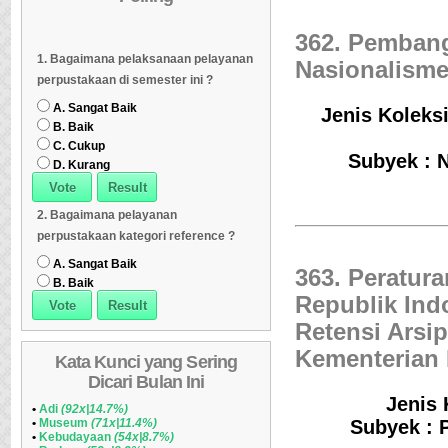
Dipinjam
Daftar Koleksi Banyak
06
Daftar Koleksi (Klasifikasi/ddc)
07
362. Pemban
1. Bagaimana pelaksanaan pelayanan
Dipinjam
Daftar Koleksi (Klasifikasi/ddc)
07
Daftar Koleksi (Peruntukan)
Nasionalism
08
perpustakaan di semester ini ?
Daftar Koleksi (Peruntukan)
08
A. Sangat Baik
Jenis Koleksi
B. Baik
C. Cukup
Subyek : 
D. Kurang
2. Bagaimana pelayanan
perpustakaan kategori reference ?
A. Sangat Baik
363. Peratur
B. Baik
Republik Ind
Retensi Arsip
Kementerian
Kata Kunci yang Sering
Dicari Bulan Ini
Jenis 
•
Adi
(92x|14.7%)
•
Museum
(71x|11.4%)
Subyek : 
•
Kebudayaan
(54x|8.7%)