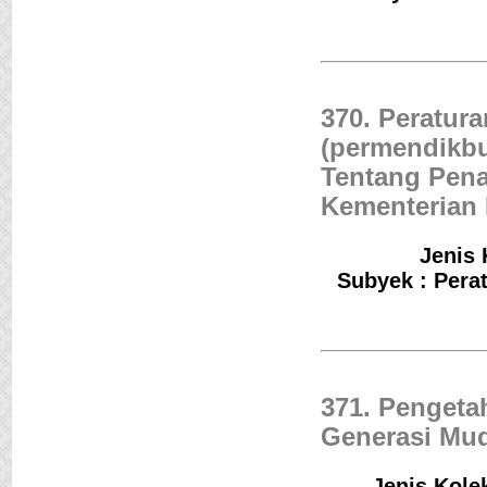
370. Peratur
(permendikbu
Tentang Pena
Kementerian
Jenis 
Subyek : Pera
371. Pengeta
Generasi Mud
Jenis Kolek