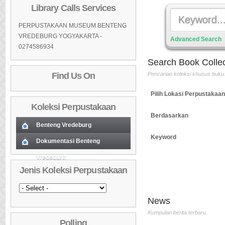
Library Calls Services
PERPUSTAKAAN MUSEUM BENTENG
VREDEBURG YOGYAKARTA -
Advanced Search
0274586934
Search Book Collec
Find Us On
Pencarian koleksi khusus buku
Pilih Lokasi Perpustakaan
Koleksi Perpustakaan
Berdasarkan
Benteng Vredeburg
Keyword
Koleksi Baru (Cover)
Dokumentasi Benteng
01
Vredeburg
Koleksi Baru (Cover)
01
Daftar Koleksi Baru (Tgl.Input)
02
Jenis Koleksi Perpustakaan
Daftar Koleksi Baru (Tgl.Input)
02
Daftar Koleksi (Pengarang)
03
Daftar Koleksi (Pengarang)
03
Daftar Koleksi (Judul)
04
Jejak Langkah
News
Penulis :Pramudya An
Daftar Koleksi (Judul)
04
Daftar Koleksi (Subyek)
05
Kumpulan berita terbaru.
Toer
Polling
Daftar Koleksi (Subyek)
05
Daftar Koleksi Banyak
06
Penerbit :Lentera Dip