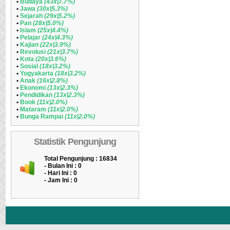
•
Budaya
(43x|7.7%)
•
Jawa
(30x|5.3%)
•
Sejarah
(29x|5.2%)
•
Pan
(28x|5.0%)
•
Islam
(25x|4.4%)
•
Pelajar
(24x|4.3%)
•
Kajian
(22x|3.9%)
•
Revolusi
(21x|3.7%)
•
Kota
(20x|3.6%)
•
Sosial
(18x|3.2%)
•
Yogyakarta
(18x|3.2%)
•
Anak
(16x|2.8%)
•
Ekonomi
(13x|2.3%)
•
Pendidikan
(13x|2.3%)
•
Book
(11x|2.0%)
•
Mataram
(11x|2.0%)
•
Bunga Rampai
(11x|2.0%)
Statistik Pengunjung
Total Pengunjung : 16834
- Bulan Ini :
0
- Hari Ini :
0
- Jam Ini :
0