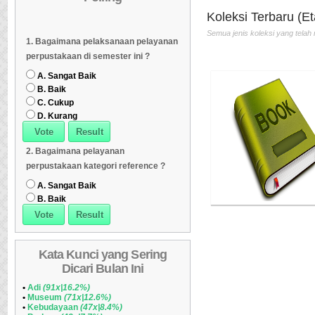
Th.Terbit :2012
Koleksi Terbaru (Et
Dipinjam
Daftar Koleksi Banyak
06
Daftar Koleksi (Klasifikasi/ddc)
07
Semua jenis koleksi yang telah 
1. Bagaimana pelaksanaan pelayanan
Dipinjam
Daftar Koleksi (Klasifikasi/ddc)
07
Daftar Koleksi (Peruntukan)
08
perpustakaan di semester ini ?
Daftar Koleksi (Peruntukan)
08
A. Sangat Baik
B. Baik
C. Cukup
D. Kurang
2. Bagaimana pelayanan
perpustakaan kategori reference ?
A. Sangat Baik
B. Baik
Kata Kunci yang Sering
Dicari Bulan Ini
•
Adi
(91x|16.2%)
•
Museum
(71x|12.6%)
•
Kebudayaan
(47x|8.4%)