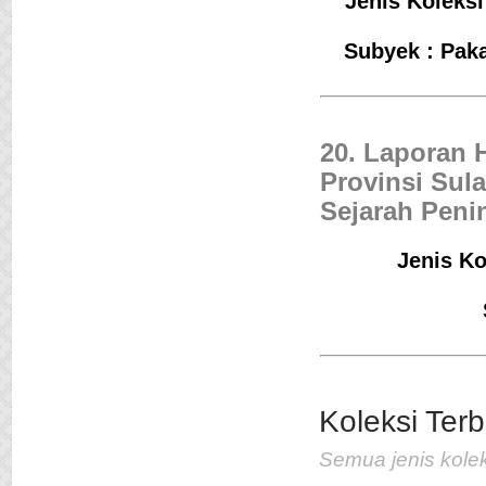
Jenis Koleksi
Subyek : Paka
20. Laporan 
Provinsi Sul
Sejarah Peni
Jenis Ko
Jejak Langkah
Penulis :Pramudya An
Toer
Koleksi Terb
Penerbit :Lentera Dip
Th.Terbit :2012
Semua jenis kolek