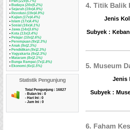
•
Pan
(22x|5.7%)
4. Titik Bali
•
Budaya
(20x|5.2%)
•
Sejarah
(19x|4.9%)
•
Revolusi
(19x|4.9%)
•
Kajian
(17x|4.4%)
Jenis Kol
•
Islam
(17x|4.4%)
•
Sosial
(16x|4.1%)
•
Jawa
(14x|3.6%)
Subyek : Keban
•
Kota
(13x|3.4%)
•
Pelajar
(10x|2.6%)
•
Perempuan
(9x|2.3%)
•
Anak
(9x|2.3%)
•
Pendidikan
(9x|2.3%)
•
Yogyakarta
(9x|2.3%)
•
Mataram
(8x|2.1%)
•
Bunga Rampai
(7x|1.8%)
5. Museum D
•
Ekonomi
(6x|1.5%)
Jenis 
Statistik Pengunjung
Total Pengunjung : 16827
Subyek : Muse
- Bulan Ini :
0
- Hari Ini :
0
- Jam Ini :
0
6. Faham Ke