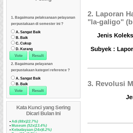
Dipinjam
Daftar Koleksi Banyak
06
Daftar Koleksi (Klasifikasi/ddc)
07
2. Laporan Ha
1. Bagaimana pelaksanaan pelayanan
Dipinjam
Daftar Koleksi (Klasifikasi/ddc)
07
Daftar Koleksi (Peruntukan)
08
"la-galigo" (
perpustakaan di semester ini ?
Daftar Koleksi (Peruntukan)
08
A. Sangat Baik
Jenis Koleks
B. Baik
C. Cukup
Subyek : Lapor
D. Kurang
2. Bagaimana pelayanan
perpustakaan kategori reference ?
A. Sangat Baik
3. Revolusi 
B. Baik
Je
Kata Kunci yang Sering
Dicari Bulan Ini
•
Adi
(88x|22.7%)
•
Museum
(52x|13.4%)
•
Kebudayaan
(24x|6.2%)