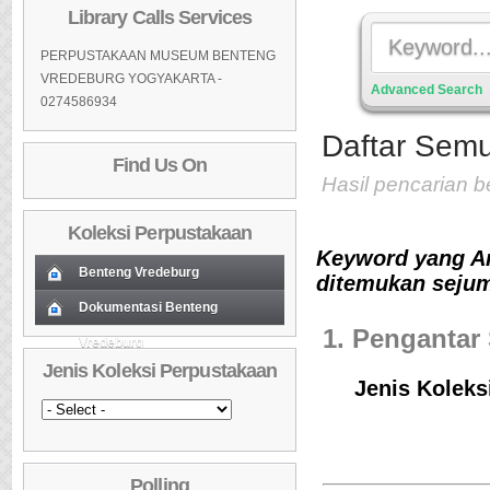
Library Calls Services
PERPUSTAKAAN MUSEUM BENTENG
VREDEBURG YOGYAKARTA -
Advanced Search
0274586934
Daftar Semu
Find Us On
Hasil pencarian 
Koleksi Perpustakaan
Keyword yang A
Benteng Vredeburg
ditemukan sejum
Koleksi Baru (Cover)
Dokumentasi Benteng
01
1. Pengantar
Vredeburg
Koleksi Baru (Cover)
01
Daftar Koleksi Baru (Tgl.Input)
02
Jenis Koleksi Perpustakaan
Daftar Koleksi Baru (Tgl.Input)
02
Daftar Koleksi (Pengarang)
03
Jenis Koleksi
Daftar Koleksi (Pengarang)
03
Daftar Koleksi (Judul)
04
Daftar Koleksi (Judul)
04
Daftar Koleksi (Subyek)
05
Polling
Daftar Koleksi (Subyek)
05
Daftar Koleksi Banyak
06