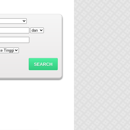
Fakta & Mitos
lis :Mira
rbit :Gramedia
asarana Indonesia
erbit :2014