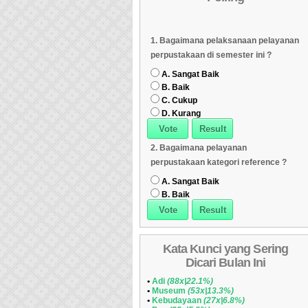
Dipinjam
Daftar Koleksi Banyak
06
Daftar Koleksi (Klasifikasi/ddc)
07
1. Bagaimana pelaksanaan pelayanan
Dipinjam
Daftar Koleksi (Klasifikasi/ddc)
07
Daftar Koleksi (Peruntukan)
08
perpustakaan di semester ini ?
Daftar Koleksi (Peruntukan)
08
A. Sangat Baik
B. Baik
C. Cukup
D. Kurang
2. Bagaimana pelayanan
perpustakaan kategori reference ?
A. Sangat Baik
B. Baik
Kata Kunci yang Sering
Dicari Bulan Ini
•
Adi
(88x|22.1%)
•
Museum
(53x|13.3%)
•
Kebudayaan
(27x|6.8%)