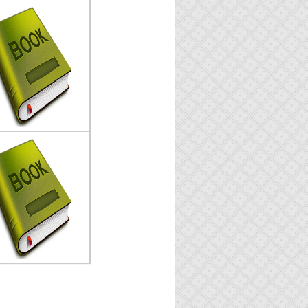
nd Good and Evil
lis :Friedrich Nietzsche
rbit :Ikon Teralitera
erbit :2002