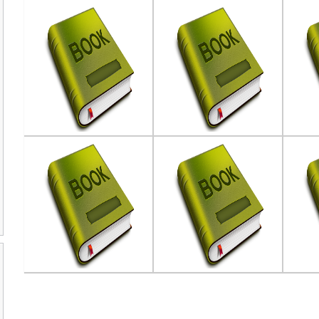
Anak-Anak Revolusi : Buku
BERPERANG DEMI TUHAN :
Beyo
Penulis :Budiman Sudjatmiko
Penulis :Karen Amstrong
Penu
Penerbit :PT. Gramedia
Penerbit :Mizan
Pene
Pustaka Utama
Th.Terbit :2013
Th.T
Th.Terbit :2013