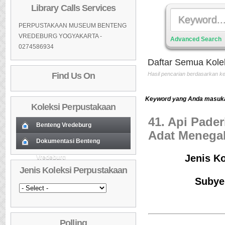
Library Calls Services
PERPUSTAKAAN MUSEUM BENTENG
VREDEBURG YOGYAKARTA -
Advanced Search
0274586934
Daftar Semua Kole
Find Us On
Hasil pencarian berdasarkan 
Keyword yang Anda masukan
Koleksi Perpustakaan
41. Api Pade
Benteng Vredeburg
Adat Menegak
Koleksi Baru (Cover)
Dokumentasi Benteng
01
Jenis Ko
Vredeburg
Koleksi Baru (Cover)
01
Daftar Koleksi Baru (Tgl.Input)
02
Jenis Koleksi Perpustakaan
Daftar Koleksi Baru (Tgl.Input)
02
Daftar Koleksi (Pengarang)
03
Subye
Daftar Koleksi (Pengarang)
03
Daftar Koleksi (Judul)
04
Daftar Koleksi (Judul)
04
Daftar Koleksi (Subyek)
05
Polling
Daftar Koleksi (Subyek)
05
Daftar Koleksi Banyak
06