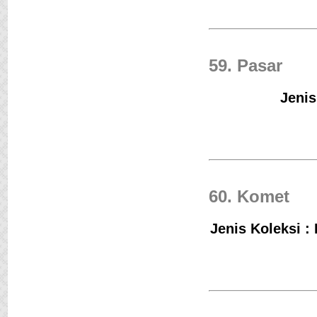
59. Pasar
Jenis
60. Komet
Jenis Koleksi :
Jejak Langkah
Penulis :Pramudya An
Toer
Penerbit :Lentera Dip