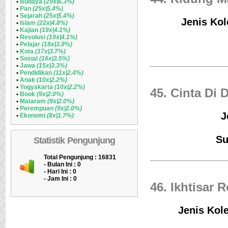
•
Budaya
(29x|6.3%)
•
Pan
(25x|5.4%)
•
Sejarah
(25x|5.4%)
Jenis Kol
•
Islam
(22x|4.8%)
•
Kajian
(19x|4.1%)
•
Revolusi
(19x|4.1%)
•
Pelajar
(18x|3.9%)
•
Kota
(17x|3.7%)
•
Sosial
(16x|3.5%)
•
Jawa
(15x|3.3%)
•
Pendidikan
(11x|2.4%)
•
Anak
(10x|2.2%)
•
Yogyakarta
(10x|2.2%)
45. Cinta Di
•
Book
(9x|2.0%)
•
Mataram
(9x|2.0%)
•
Perempuan
(9x|2.0%)
J
•
Ekonomi
(8x|1.7%)
Su
Statistik Pengunjung
Total Pengunjung : 16831
- Bulan Ini :
0
- Hari Ini :
0
- Jam Ini :
0
46. Ikhtisar
Jenis Kole