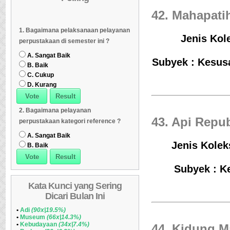
42. Mahapati
Dipinjam
Daftar Koleksi Banyak
06
Daftar Koleksi (Klasifikasi/ddc)
07
1. Bagaimana pelaksanaan pelayanan
Dipinjam
Daftar Koleksi (Klasifikasi/ddc)
07
Daftar Koleksi (Peruntukan)
08
Jenis Kol
perpustakaan di semester ini ?
Daftar Koleksi (Peruntukan)
08
A. Sangat Baik
Subyek : Kesus
B. Baik
C. Cukup
D. Kurang
2. Bagaimana pelayanan
43. Api Repub
perpustakaan kategori reference ?
A. Sangat Baik
Jenis Kolek
B. Baik
Subyek : K
Kata Kunci yang Sering
Dicari Bulan Ini
•
Adi
(90x|19.5%)
•
Museum
(66x|14.3%)
•
Kebudayaan
(34x|7.4%)
44. Kidung 