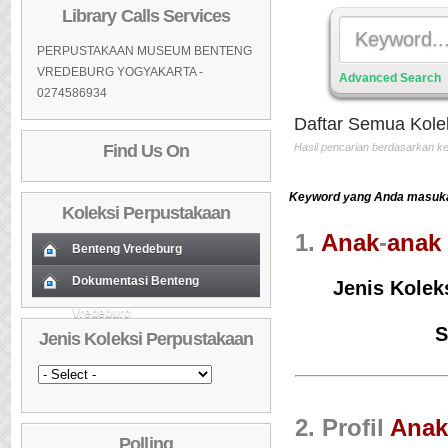
Library Calls Services
PERPUSTAKAAN MUSEUM BENTENG
VREDEBURG YOGYAKARTA -
Advanced Search
0274586934
Daftar Semua Kole
Find Us On
Hasil pencarian berdasarkan 
Keyword yang Anda masukan
Koleksi Perpustakaan
1.
Anak
-
anak
Benteng Vredeburg
Koleksi Baru (Cover)
Dokumentasi Benteng
01
Jenis Kolek
Vredeburg
Koleksi Baru (Cover)
01
Daftar Koleksi Baru (Tgl.Input)
02
S
Jenis Koleksi Perpustakaan
Daftar Koleksi Baru (Tgl.Input)
02
Daftar Koleksi (Pengarang)
03
Daftar Koleksi (Pengarang)
03
Daftar Koleksi (Judul)
04
Daftar Koleksi (Judul)
04
Daftar Koleksi (Subyek)
05
2. Profil
Anak
Polling
Daftar Koleksi (Subyek)
05
Daftar Koleksi Banyak
06