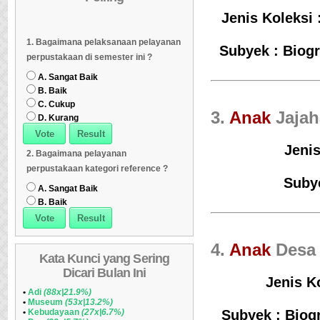
Jenis Koleksi
Dipinjam
Daftar Koleksi Banyak
06
Daftar Koleksi (Klasifikasi/ddc)
07
1. Bagaimana pelaksanaan pelayanan
Dipinjam
Daftar Koleksi (Klasifikasi/ddc)
07
Daftar Koleksi (Peruntukan)
08
Subyek : Biogr
perpustakaan di semester ini ?
Daftar Koleksi (Peruntukan)
08
A. Sangat Baik
B. Baik
C. Cukup
3.
Anak
Jajah
D. Kurang
Jenis
2. Bagaimana pelayanan
perpustakaan kategori reference ?
Subye
A. Sangat Baik
B. Baik
4.
Anak
Desa 
Kata Kunci yang Sering
Dicari Bulan Ini
Jenis Ko
•
Adi
(88x|21.9%)
•
Museum
(53x|13.2%)
•
Kebudayaan
(27x|6.7%)
Subyek : Biog