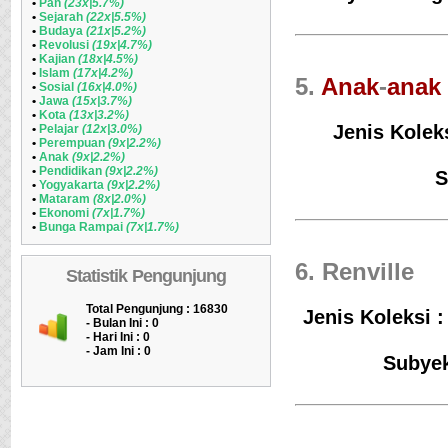
•
Pan
(23x|5.7%)
•
Sejarah
(22x|5.5%)
•
Budaya
(21x|5.2%)
•
Revolusi
(19x|4.7%)
•
Kajian
(18x|4.5%)
•
Islam
(17x|4.2%)
5.
Anak
-
anak
•
Sosial
(16x|4.0%)
•
Jawa
(15x|3.7%)
•
Kota
(13x|3.2%)
Jenis Kolek
•
Pelajar
(12x|3.0%)
•
Perempuan
(9x|2.2%)
•
Anak
(9x|2.2%)
•
Pendidikan
(9x|2.2%)
S
•
Yogyakarta
(9x|2.2%)
•
Mataram
(8x|2.0%)
•
Ekonomi
(7x|1.7%)
•
Bunga Rampai
(7x|1.7%)
6. Renville
Statistik Pengunjung
Total Pengunjung : 16830
Jenis Koleksi :
- Bulan Ini :
0
- Hari Ini :
0
- Jam Ini :
0
Subyek