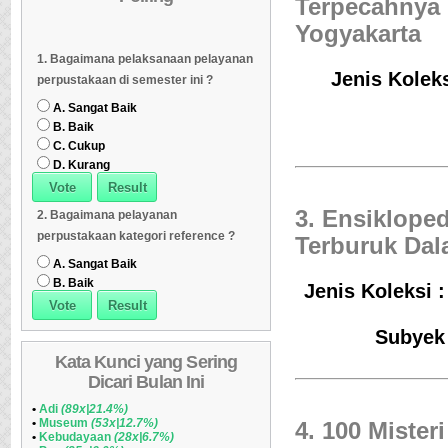
Terpecahnya 
Yogyakarta
Dipinjam
Daftar Koleksi Banyak
06
Daftar Koleksi (Klasifikasi/ddc)
07
1. Bagaimana pelaksanaan pelayanan
Dipinjam
Daftar Koleksi (Klasifikasi/ddc)
07
Daftar Koleksi (Peruntukan)
08
Jenis Koleks
perpustakaan di semester ini ?
Daftar Koleksi (Peruntukan)
08
A. Sangat Baik
B. Baik
C. Cukup
D. Kurang
3. Ensiklope
2. Bagaimana pelayanan
perpustakaan kategori reference ?
Terburuk Dal
A. Sangat Baik
B. Baik
Jenis Koleksi 
Subyek 
Kata Kunci yang Sering
Dicari Bulan Ini
•
Adi
(89x|21.4%)
•
Museum
(53x|12.7%)
4. 100 Miste
•
Kebudayaan
(28x|6.7%)