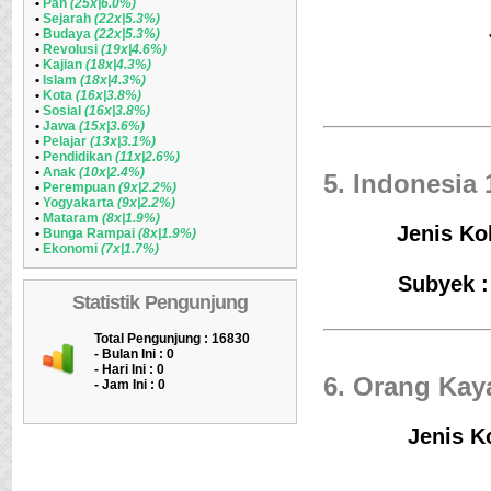
•
Pan
(25x|6.0%)
•
Sejarah
(22x|5.3%)
•
Budaya
(22x|5.3%)
•
Revolusi
(19x|4.6%)
•
Kajian
(18x|4.3%)
•
Islam
(18x|4.3%)
•
Kota
(16x|3.8%)
•
Sosial
(16x|3.8%)
•
Jawa
(15x|3.6%)
•
Pelajar
(13x|3.1%)
•
Pendidikan
(11x|2.6%)
•
Anak
(10x|2.4%)
5. Indonesia 
•
Perempuan
(9x|2.2%)
•
Yogyakarta
(9x|2.2%)
•
Mataram
(8x|1.9%)
Jenis Kol
•
Bunga Rampai
(8x|1.9%)
•
Ekonomi
(7x|1.7%)
Subyek :
Statistik Pengunjung
Total Pengunjung : 16830
- Bulan Ini :
0
- Hari Ini :
0
6. Orang Kay
- Jam Ini :
0
Jenis K