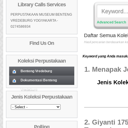
Library Calls Services
PERPUSTAKAAN MUSEUM BENTENG
VREDEBURG YOGYAKARTA -
Advanced Search
0274586934
Daftar Semua Kole
Find Us On
Hasil pencarian berdasarkan 
Keyword yang Anda masukan
Koleksi Perpustakaan
1. Menapak J
Benteng Vredeburg
Koleksi Baru (Cover)
Dokumentasi Benteng
01
Jenis Kolek
Vredeburg
Koleksi Baru (Cover)
01
Daftar Koleksi Baru (Tgl.Input)
02
Jenis Koleksi Perpustakaan
Daftar Koleksi Baru (Tgl.Input)
02
Daftar Koleksi (Pengarang)
03
Daftar Koleksi (Pengarang)
03
Daftar Koleksi (Judul)
04
Daftar Koleksi (Judul)
04
Daftar Koleksi (Subyek)
05
2. Giyanti 17
Polling
Daftar Koleksi (Subyek)
05
Daftar Koleksi Banyak
06