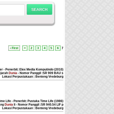
‹ First
<
2
3
4
5
6
7
er - Penerbit: Elex Media Komputindo (2010)
ejarah
Dunia
- Nomor Panggil :SR 909 BAU s
Lokasi Perpustakaan : Benteng Vredeburg
ime Life - Penerbit: Pustaka Time Life (1986)
ang
Dunia
Ii - Nomor Panggil :SR 940.54 LIF p
Lokasi Perpustakaan : Benteng Vredeburg