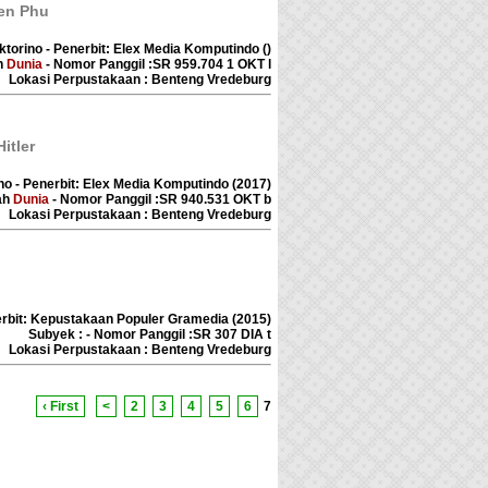
ien Phu
ktorino - Penerbit: Elex Media Komputindo ()
h
Dunia
- Nomor Panggil :SR 959.704 1 OKT l
Lokasi Perpustakaan : Benteng Vredeburg
itler
ino - Penerbit: Elex Media Komputindo (2017)
ah
Dunia
- Nomor Panggil :SR 940.531 OKT b
Lokasi Perpustakaan : Benteng Vredeburg
erbit: Kepustakaan Populer Gramedia (2015)
Fakta & Mitos
Subyek : - Nomor Panggil :SR 307 DIA t
Lokasi Perpustakaan : Benteng Vredeburg
lis :Mira
rbit :Gramedia
asarana Indonesia
‹ First
<
2
3
4
5
6
7
erbit :2014