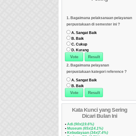
Dipinjam
Daftar Koleksi Banyak
06
Daftar Koleksi (Klasifikasi/ddc)
07
1. Bagaimana pelaksanaan pelayanan
Dipinjam
Daftar Koleksi (Klasifikasi/ddc)
07
Daftar Koleksi (Peruntukan)
08
perpustakaan di semester ini ?
Daftar Koleksi (Peruntukan)
08
A. Sangat Baik
B. Baik
C. Cukup
D. Kurang
2. Bagaimana pelayanan
perpustakaan kategori reference ?
A. Sangat Baik
B. Baik
Kata Kunci yang Sering
Dicari Bulan Ini
•
Adi
(90x|19.6%)
•
Museum
(65x|14.1%)
•
Kebudayaan
(34x|7.4%)