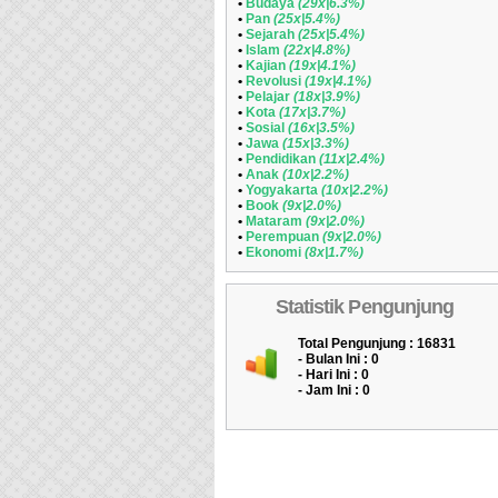
•
Budaya
(29x|6.3%)
•
Pan
(25x|5.4%)
•
Sejarah
(25x|5.4%)
•
Islam
(22x|4.8%)
•
Kajian
(19x|4.1%)
•
Revolusi
(19x|4.1%)
•
Pelajar
(18x|3.9%)
•
Kota
(17x|3.7%)
•
Sosial
(16x|3.5%)
•
Jawa
(15x|3.3%)
•
Pendidikan
(11x|2.4%)
•
Anak
(10x|2.2%)
•
Yogyakarta
(10x|2.2%)
•
Book
(9x|2.0%)
•
Mataram
(9x|2.0%)
•
Perempuan
(9x|2.0%)
•
Ekonomi
(8x|1.7%)
Statistik Pengunjung
Total Pengunjung : 16831
- Bulan Ini :
0
- Hari Ini :
0
- Jam Ini :
0