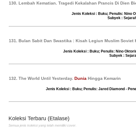
130. Lembah Kematian. Tragedi Kekalahan Prancis Di Dien B
Jenis Koleksi : Buku; Penulis: Nino O
Subyek : Sejara
131. Bulan Sabit Dan Swastika : Kisah Legiun Muslim Soviet H
Jenis Koleksi : Buku; Penulis: Nino Oktor
Subyek : Sejar
132. The World Until Yesterday.
Dunia
Hingga Kemarin
Jenis Koleksi : Buku; Penulis: Jared Diamond - Pen
Jejak Langkah
Sultan Agung
101 
Penulis :Pramudya Ananta
Hanyokrokusumo
Penu
Toer
Penulis :Daniel Agus
Pene
Penerbit :Lentera Dipantara
Maryanto
Widi
Th.Terbit :2012
Penerbit :Gramedia
Th.T
Koleksi Terbaru (Etalase)
Widyasarana Indonesia
Semua jenis koleksi yang telah memiliki cover.
Th.Terbit :2003