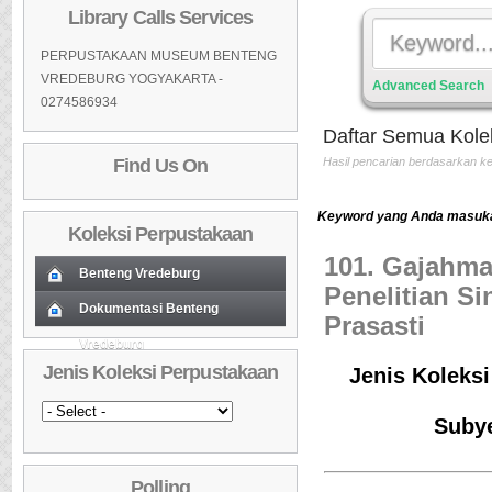
Library Calls Services
PERPUSTAKAAN MUSEUM BENTENG
VREDEBURG YOGYAKARTA -
Advanced Search
0274586934
Daftar Semua Kole
Find Us On
Hasil pencarian berdasarkan 
Keyword yang Anda masukan
Koleksi Perpustakaan
101. Gajahma
Benteng Vredeburg
Penelitian S
Koleksi Baru (Cover)
Dokumentasi Benteng
01
Prasasti
Vredeburg
Koleksi Baru (Cover)
01
Daftar Koleksi Baru (Tgl.Input)
02
Jenis Koleksi Perpustakaan
Jenis Koleksi
Daftar Koleksi Baru (Tgl.Input)
02
Daftar Koleksi (Pengarang)
03
Daftar Koleksi (Pengarang)
03
Daftar Koleksi (Judul)
04
Subye
Daftar Koleksi (Judul)
04
Daftar Koleksi (Subyek)
05
Polling
Daftar Koleksi (Subyek)
05
Daftar Koleksi Banyak
06