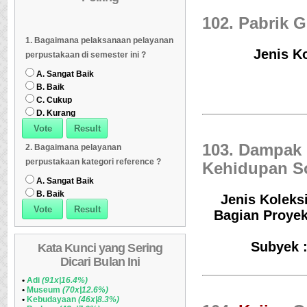
102. Pabrik G
Dipinjam
Daftar Koleksi Banyak
06
Daftar Koleksi (Klasifikasi/ddc)
07
1. Bagaimana pelaksanaan pelayanan
Dipinjam
Daftar Koleksi (Klasifikasi/ddc)
07
Daftar Koleksi (Peruntukan)
08
Jenis Ko
perpustakaan di semester ini ?
Daftar Koleksi (Peruntukan)
08
A. Sangat Baik
B. Baik
C. Cukup
D. Kurang
103. Dampak
2. Bagaimana pelayanan
perpustakaan kategori reference ?
Kehidupan So
A. Sangat Baik
B. Baik
Jenis Koleksi
Bagian Proye
Subyek 
Kata Kunci yang Sering
Dicari Bulan Ini
•
Adi
(91x|16.4%)
•
Museum
(70x|12.6%)
•
Kebudayaan
(46x|8.3%)