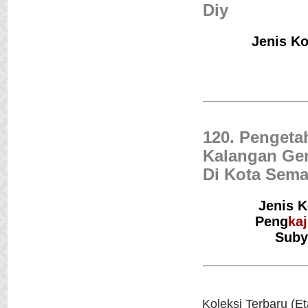
Diy
Jenis Ko
120. Pengeta
Kalangan Ge
Di Kota Sema
Jenis K
Peng
kaj
Suby
Jejak Langkah
Penulis :Pramudya An
Toer
Penerbit :Lentera Dip
Th.Terbit :2012
Koleksi Terbaru (Et