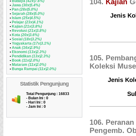
104.
Kajian
Ge
•
Budaya
(42x|7.6%)
•
Jawa
(30x|5.4%)
•
Pan
(28x|5.0%)
•
Sejarah
(28x|5.0%)
Jenis Ko
•
Islam
(25x|4.5%)
•
Pelajar
(23x|4.1%)
•
Kajian
(21x|3.8%)
•
Revolusi
(21x|3.8%)
•
Kota
(20x|3.6%)
•
Sosial
(18x|3.2%)
•
Yogyakarta
(17x|3.1%)
•
Anak
(16x|2.9%)
•
Ekonomi
(13x|2.3%)
•
Pendidikan
(13x|2.3%)
105. Pemban
•
Book
(11x|2.0%)
Koleksi Muse
•
Mataram
(11x|2.0%)
•
Bunga Rampai
(11x|2.0%)
Jenis Kol
Statistik Pengunjung
Su
Total Pengunjung : 16833
- Bulan Ini :
0
- Hari Ini :
0
- Jam Ini :
0
106. Perana
Pengemb. Oby